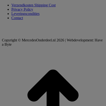
Verzendkosten Shipping Cost
Privacy Policy
Leveringscondities
Contact
Copyright © MercedesOnderdeel.nl 2026 | Webdevelopment: Have
a Byte
t
T