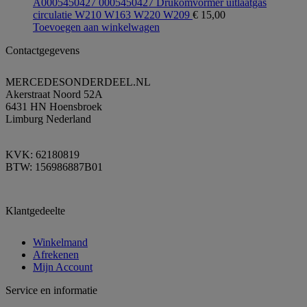
A0005450427 0005450427 Drukomvormer uitlaatgas
circulatie W210 W163 W220 W209
€
15,00
Toevoegen aan winkelwagen
Contactgegevens
MERCEDESONDERDEEL.NL
Akerstraat Noord 52A
6431 HN Hoensbroek
Limburg Nederland
KVK: 62180819
BTW: 156986887B01
Klantgedeelte
Winkelmand
Afrekenen
Mijn Account
Service en informatie