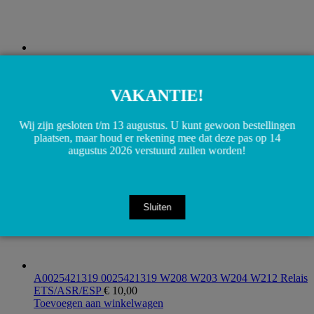
A1708050019 1708050019 R170 W202 W203 W208 W209
W210 W215 W220 Lucht reservoir behalter
€
5,00
Toevoegen aan winkelwagen
VAKANTIE!
Wij zijn gesloten t/m 13 augustus. U kunt gewoon bestellingen
plaatsen, maar houd er rekening mee dat deze pas op 14
augustus 2026 verstuurd zullen worden!
Sluiten
A0025421319 0025421319 W208 W203 W204 W212 Relais
ETS/ASR/ESP
€
10,00
Toevoegen aan winkelwagen