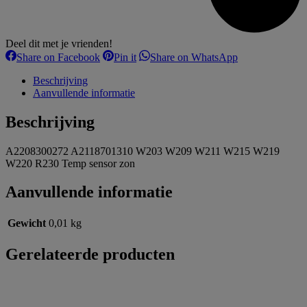
Deel dit met je vrienden!
Share
Share
Share
Share on Facebook
Pin it
Share on WhatsApp
on
on
on
Facebook
Pinterest
WhatsApp
Beschrijving
Aanvullende informatie
Beschrijving
A2208300272 A2118701310 W203 W209 W211 W215 W219
W220 R230 Temp sensor zon
Aanvullende informatie
Gewicht
0,01 kg
Gerelateerde producten