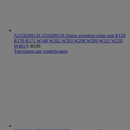
A2118209126 2118209126 Alarm wegsleep relais unit R129
R170 R171 W140 W202 W203 W208 W209 W211 W220
W463
€
40,00
Toevoegen aan winkelwagen