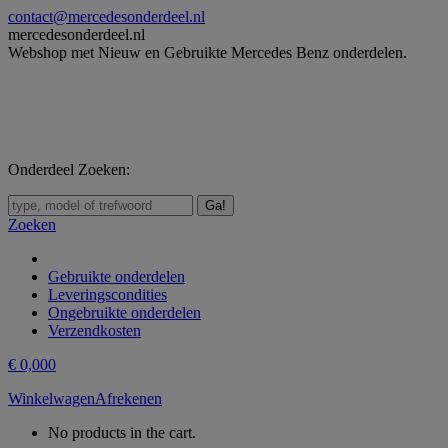
Skip
contact@mercedesonderdeel.nl
to
mercedesonderdeel.nl
content
Webshop met Nieuw en Gebruikte Mercedes Benz onderdelen.
Onderdeel Zoeken:
Zoeken:
Zoeken
Gebruikte onderdelen
Leveringscondities
Ongebruikte onderdelen
Verzendkosten
€
0,00
0
Winkelwagen
Afrekenen
No products in the cart.