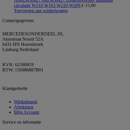
A0005450427 0005450427 Drukomvormer uitlaatgas
circulatie W210 W163 W220 W209
€
15,00
Toevoegen aan winkelwagen
Contactgegevens
MERCEDESONDERDEEL.NL
Akerstraat Noord 52A
6431 HN Hoensbroek
Limburg Nederland
KVK: 62180819
BTW: 156986887B01
Klantgedeelte
Winkelmand
Afrekenen
Mijn Account
Service en informatie