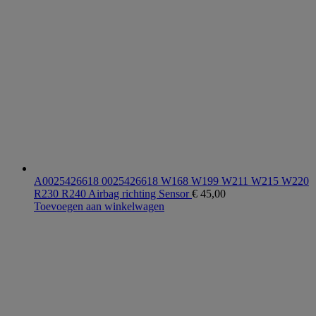
A0025426618 0025426618 W168 W199 W211 W215 W220
R230 R240 Airbag richting Sensor
€
45,00
Toevoegen aan winkelwagen