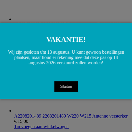
A0005450527 0005450527 Drukomvormer Turbo W163
W210 W220 W901
€
30,00
Toevoegen aan winkelwagen
VAKANTIE!
Wij zijn gesloten t/m 13 augustus. U kunt gewoon bestellingen
plaatsen, maar houd er rekening mee dat deze pas op 14
augustus 2026 verstuurd zullen worden!
Sluiten
A2208201489 2208201489 W220 W215 Antenne versterker
€
15,00
Toevoegen aan winkelwagen