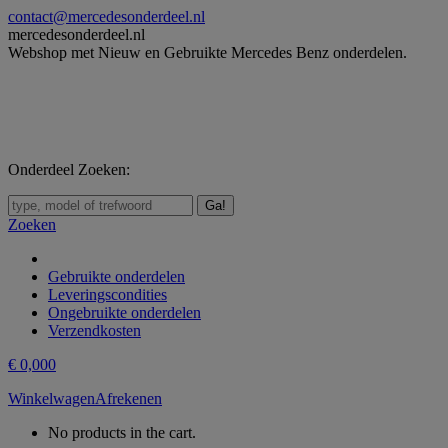
Skip
contact@mercedesonderdeel.nl
to
mercedesonderdeel.nl
content
Webshop met Nieuw en Gebruikte Mercedes Benz onderdelen.
Onderdeel Zoeken:
Zoeken:
Zoeken
Gebruikte onderdelen
Leveringscondities
Ongebruikte onderdelen
Verzendkosten
€
0,00
0
Winkelwagen
Afrekenen
No products in the cart.