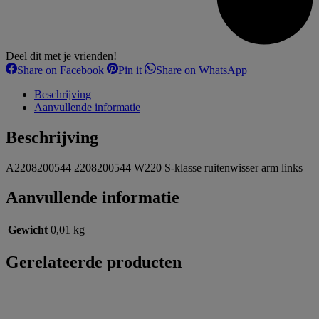
Deel dit met je vrienden!
Share
Share
Share
Share on Facebook
Pin it
Share on WhatsApp
on
on
on
Facebook
Pinterest
WhatsApp
Beschrijving
Aanvullende informatie
Beschrijving
A2208200544 2208200544 W220 S-klasse ruitenwisser arm links
Aanvullende informatie
Gewicht
0,01 kg
Gerelateerde producten