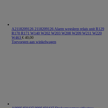
A2118209126 2118209126 Alarm wegsleep relais unit R129
R170 R171 W140 W202 W203 W208 W209 W211 W220
W463
€
40,00
Toevoegen aan winkelwagen