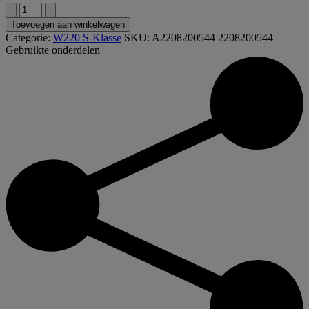
A2208200544
2208200544
Toevoegen aan winkelwagen
W220
Categorie:
W220 S-Klasse
SKU:
A2208200544 2208200544
S-
Gebruikte onderdelen
klasse
ruitenwisser
arm
links
aantal