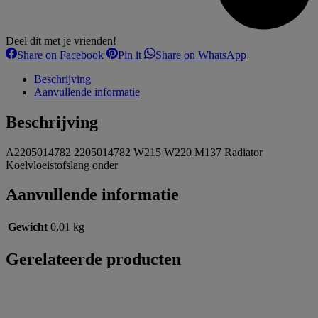
Deel dit met je vrienden!
Share
Share
Share
Share on Facebook
Pin it
Share on WhatsApp
on
on
on
Facebook
Pinterest
WhatsApp
Beschrijving
Aanvullende informatie
Beschrijving
A2205014782 2205014782 W215 W220 M137 Radiator
Koelvloeistofslang onder
Aanvullende informatie
Gewicht
0,01 kg
Gerelateerde producten