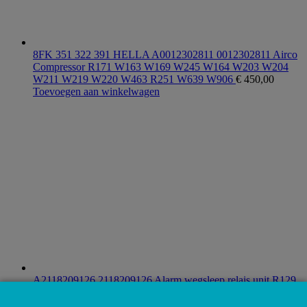
8FK 351 322 391 HELLA A0012302811 0012302811 Airco
Compressor R171 W163 W169 W245 W164 W203 W204
W211 W219 W220 W463 R251 W639 W906
€
450,00
Toevoegen aan winkelwagen
A2118209126 2118209126 Alarm wegsleep relais unit R129
R170 R171 W140 W202 W203 W208 W209 W211 W220
W463
€
112,50