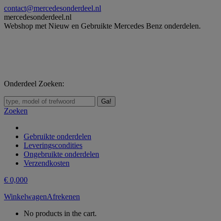
Skip
contact@mercedesonderdeel.nl
to
mercedesonderdeel.nl
content
Webshop met Nieuw en Gebruikte Mercedes Benz onderdelen.
Onderdeel Zoeken:
Zoeken:
Zoeken
Gebruikte onderdelen
Leveringscondities
Ongebruikte onderdelen
Verzendkosten
€
0,00
0
Winkelwagen
Afrekenen
No products in the cart.