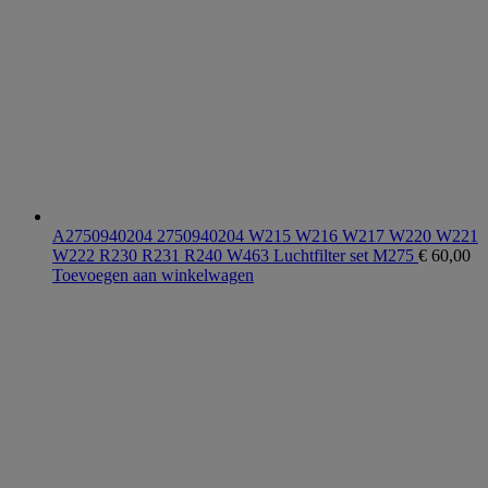
A2750940204 2750940204 W215 W216 W217 W220 W221
W222 R230 R231 R240 W463 Luchtfilter set M275
€
60,00
Toevoegen aan winkelwagen