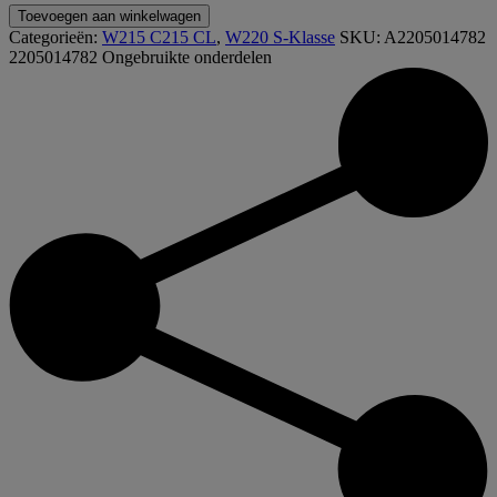
A2205014782
Toevoegen aan winkelwagen
2205014782
Categorieën:
W215 C215 CL
,
W220 S-Klasse
SKU:
A2205014782
W215
2205014782
Ongebruikte onderdelen
W220
M137
Radiator
Koelvloeistofslang
onder
aantal