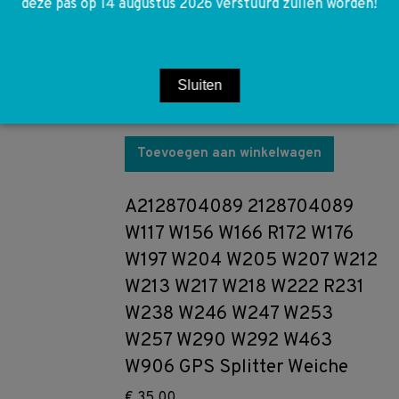
deze pas op 14 augustus 2026 verstuurd zullen worden!
A2138851600 2138851600
W213 W238 voorbumper
afdeklijst rechts onder
Sluiten
€
20,00
Toevoegen aan winkelwagen
A2128704089 2128704089
W117 W156 W166 R172 W176
W197 W204 W205 W207 W212
W213 W217 W218 W222 R231
W238 W246 W247 W253
W257 W290 W292 W463
W906 GPS Splitter Weiche
€
35,00