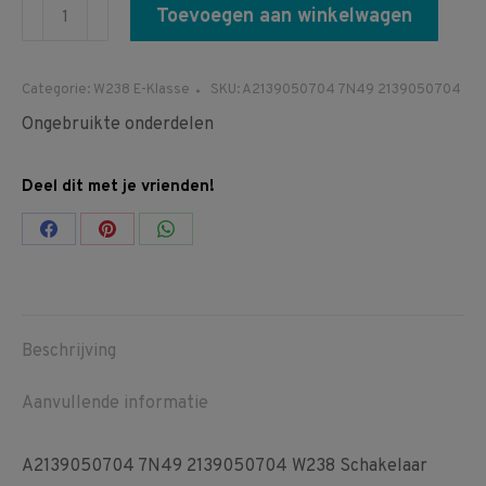
A2139050704
Toevoegen aan winkelwagen
7N49
2139050704
Categorie:
W238 E-Klasse
SKU:
A2139050704 7N49 2139050704
W238
Ongebruikte onderdelen
Schakelaar
blok
Deel dit met je vrienden!
stoelverwarming
koeling
Share
Share
Share
aantal
on
on
on
Facebook
Pinterest
WhatsApp
Beschrijving
Aanvullende informatie
A2139050704 7N49 2139050704 W238 Schakelaar