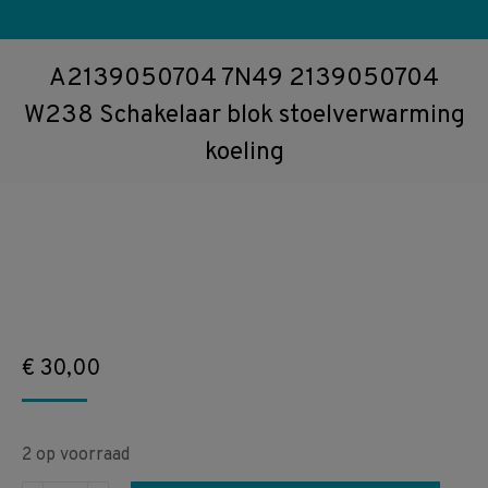
A2139050704 7N49 2139050704
W238 Schakelaar blok stoelverwarming
koeling
€
30,00
2 op voorraad