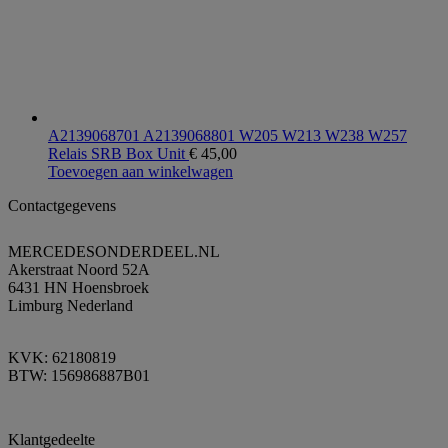
A2139068701 A2139068801 W205 W213 W238 W257
Relais SRB Box Unit
€
45,00
Toevoegen aan winkelwagen
Contactgegevens
MERCEDESONDERDEEL.NL
Akerstraat Noord 52A
6431 HN Hoensbroek
Limburg Nederland
KVK: 62180819
BTW: 156986887B01
Klantgedeelte