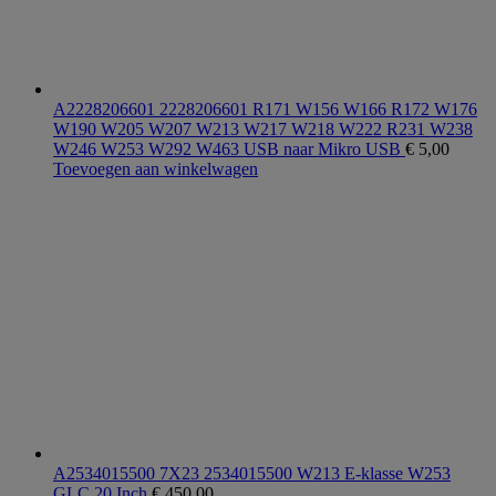
A2228206601 2228206601 R171 W156 W166 R172 W176
W190 W205 W207 W213 W217 W218 W222 R231 W238
W246 W253 W292 W463 USB naar Mikro USB
€
5,00
Toevoegen aan winkelwagen
A2534015500 7X23 2534015500 W213 E-klasse W253
GLC 20 Inch
€
450,00