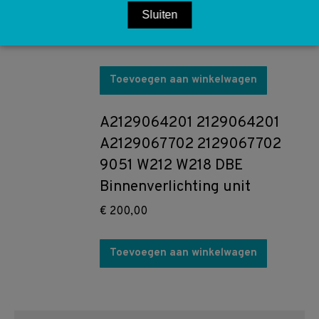
W164 W251 W212 W221 W639
Sluiten
€
60,00
Toevoegen aan winkelwagen
A2129064201 2129064201
A2129067702 2129067702
9051 W212 W218 DBE
Binnenverlichting unit
€
200,00
Toevoegen aan winkelwagen