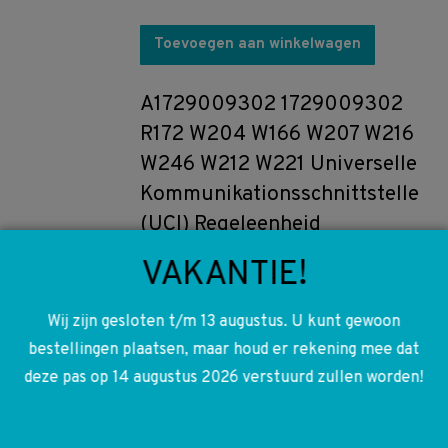
Toevoegen aan winkelwagen
A1729009302 1729009302
R172 W204 W166 W207 W216
W246 W212 W221 Universelle
Kommunikationsschnittstelle
(UCI) Regeleenheid
€
150,00
VAKANTIE!
Toevoegen aan winkelwagen
Wij zijn gesloten t/m 13 augustus. U kunt gewoon
bestellingen plaatsen, maar houd er rekening mee dat
A6420920401 6420920401
deze pas op 14 augustus 2026 verstuurd zullen worden!
Benzine brandstoffilter
OM642 OM651 W211 W221