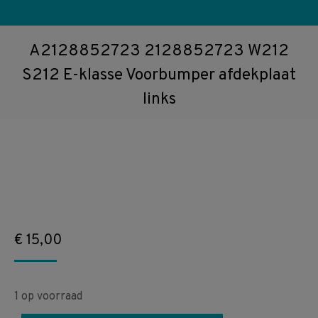
A2128852723 2128852723 W212
S212 E-klasse Voorbumper afdekplaat
links
€
15,00
1 op voorraad