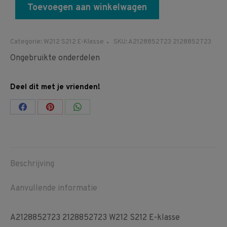
Toevoegen aan winkelwagen
Categorie:
W212 S212 E-Klasse
SKU:
A2128852723 2128852723
Ongebruikte onderdelen
Deel dit met je vrienden!
Share
Share
Share
on
on
on
Facebook
Pinterest
WhatsApp
Beschrijving
Aanvullende informatie
A2128852723 2128852723 W212 S212 E-klasse