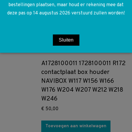
Smeerolie leiding OM651
bestellingen plaatsen, maar houd er rekening mee dat
W204 W212 W639 W906
deze pas op 14 augustus 2026 verstuurd zullen worden!
Sprinter
€
45,00
Sluiten
Toevoegen aan winkelwagen
A1728100011 1728100011 R172
contactplaat box houder
NAVIBOX W117 W156 W166
W176 W204 W207 W212 W218
W246
€
50,00
Toevoegen aan winkelwagen