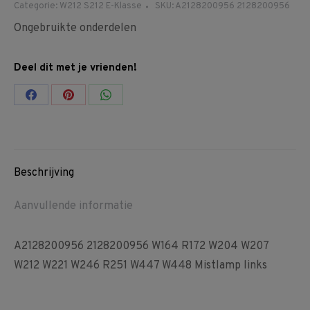
Categorie:
W212 S212 E-Klasse
SKU:
A2128200956 2128200956
Ongebruikte onderdelen
Deel dit met je vrienden!
Share
Share
Share
on
on
on
Facebook
Pinterest
WhatsApp
Beschrijving
Aanvullende informatie
A2128200956 2128200956 W164 R172 W204 W207
W212 W221 W246 R251 W447 W448 Mistlamp links