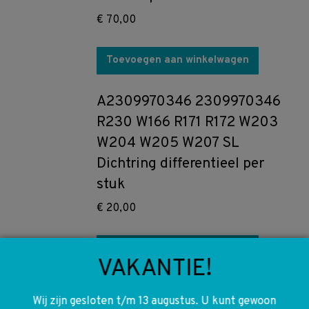
€
70,00
Toevoegen aan winkelwagen
A2309970346 2309970346
R230 W166 R171 R172 W203
W204 W205 W207 SL
Dichtring differentieel per
stuk
€
20,00
Toevoegen aan winkelwagen
VAKANTIE!
A6511801220 6511801220
Wij zijn gesloten t/m 13 augustus. U kunt gewoon