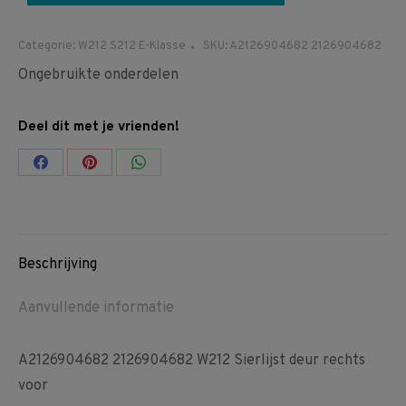
Categorie:
W212 S212 E-Klasse
SKU:
A2126904682 2126904682
Ongebruikte onderdelen
Deel dit met je vrienden!
Share
Share
Share
on
on
on
Facebook
Pinterest
WhatsApp
Beschrijving
Aanvullende informatie
A2126904682 2126904682 W212 Sierlijst deur rechts
voor