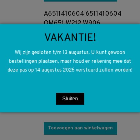
A6511410604 6511410604
OM651 W212 W906
W204 pijpleiding
VAKANTIE!
€
7,50
Wij zijn gesloten t/m 13 augustus. U kunt gewoon
bestellingen plaatsen, maar houd er rekening mee dat
Toevoegen aan winkelwagen
deze pas op 14 augustus 2026 verstuurd zullen worden!
A2126903882 2126903882
W212 Rubber deur lijst rechts
achter onder
Sluiten
€
14,00
Toevoegen aan winkelwagen