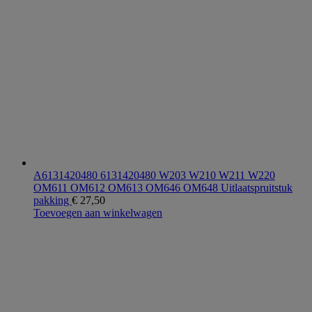
A6131420480 6131420480 W203 W210 W211 W220
OM611 OM612 OM613 OM646 OM648 Uitlaatspruitstuk
pakking
€
27,50
Toevoegen aan winkelwagen