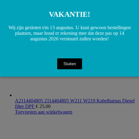
W204 W205 W207 SL Dichtring differentieel per stuk
€
20,00
VAKANTIE!
Toevoegen aan winkelwagen
Wij zijn gesloten t/m 13 augustus. U kunt gewoon bestellingen
plaatsen, maar houd er rekening mee dat deze pas op 14
augustus 2026 verstuurd zullen worden!
Sluiten
A2114404805 2114404805 W211 W219 Kabelharnas Diesel
filter DPF
€
25,00
Toevoegen aan winkelwagen