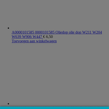
A0000101585 0000101585 Oliedop olie dop W211 W204
W639 W906 W447
€
6,50
Toevoegen aan winkelwagen
A2309970346 2309970346 R230 W166 R171 R172 W203