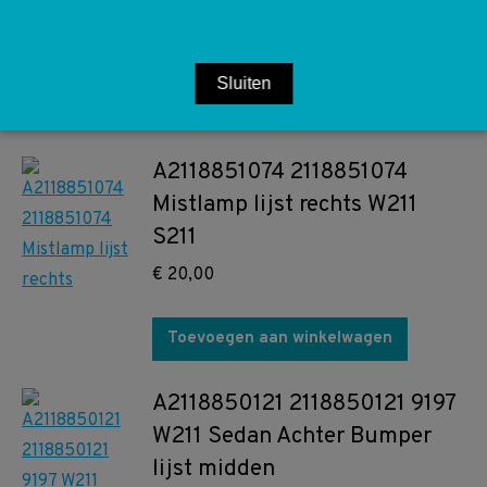
Ventil wiel sensor W211 S211
€
6,00
Sluiten
Toevoegen aan winkelwagen
A2118851074 2118851074
Mistlamp lijst rechts W211
S211
€
20,00
Toevoegen aan winkelwagen
A2118850121 2118850121 9197
W211 Sedan Achter Bumper
lijst midden