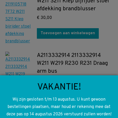
W211 S211 Klep bijrijder stoel
afdekking brandblusser
€
30,00
Toevoegen aan winkelwagen
A2113332914 2113332914
W211 W219 R230 R231 Draag
arm bus
€
12,50
VAKANTIE!
Toevoegen aan winkelwagen
Wij zijn gesloten t/m 13 augustus. U kunt gewoon
bestellingen plaatsen, maar houd er rekening mee dat
A0124010113 0124010113
deze pas op 14 augustus 2026 verstuurd zullen worden!