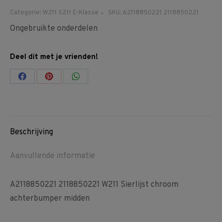
Categorie:
W211 S211 E-Klasse
SKU:
A2118850221 2118850221
Ongebruikte onderdelen
Deel dit met je vrienden!
Share
Share
Share
on
on
on
Facebook
Pinterest
WhatsApp
Beschrijving
Aanvullende informatie
A2118850221 2118850221 W211 Sierlijst chroom
achterbumper midden