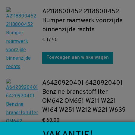
A2118800452 2118800452
Bumper raamwerk voorzijde
binnenzijde rechts
€
17,50
Toevoegen aan winkelwagen
A6420920401 6420920401
Benzine brandstoffilter
OM642 OM651 W211 W221
W164 W251 W212 W221 W639
€
60,00