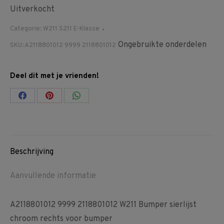
Uitverkocht
Categorie:
W211 S211 E-Klasse
Ongebruikte onderdelen
SKU:
A2118801012 9999 2118801012
Deel dit met je vrienden!
Share
Share
Share
on
on
on
Facebook
Pinterest
WhatsApp
Beschrijving
Aanvullende informatie
A2118801012 9999 2118801012 W211 Bumper sierlijst
chroom rechts voor bumper