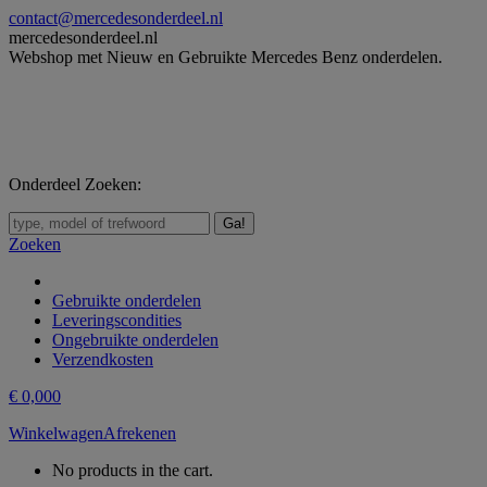
Skip
contact@mercedesonderdeel.nl
to
mercedesonderdeel.nl
content
Webshop met Nieuw en Gebruikte Mercedes Benz onderdelen.
Onderdeel Zoeken:
Zoeken:
Zoeken
Gebruikte onderdelen
Leveringscondities
Ongebruikte onderdelen
Verzendkosten
€
0,00
0
Winkelwagen
Afrekenen
No products in the cart.