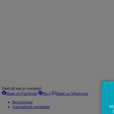
Deel dit met je vrienden!
Share
Share
Share
Share on Facebook
Pin it
Share on WhatsApp
on
on
on
Facebook
Pinterest
WhatsApp
Beschrijving
Wij
Aanvullende informatie