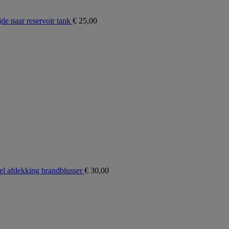
e naar reservoir tank
€
25,00
l afdekking brandblusser
€
30,00