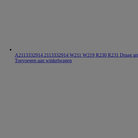
A2113332914 2113332914 W211 W219 R230 R231 Draag ar
Toevoegen aan winkelwagen