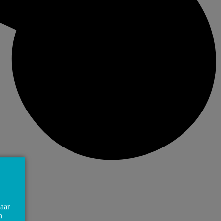
maar
n