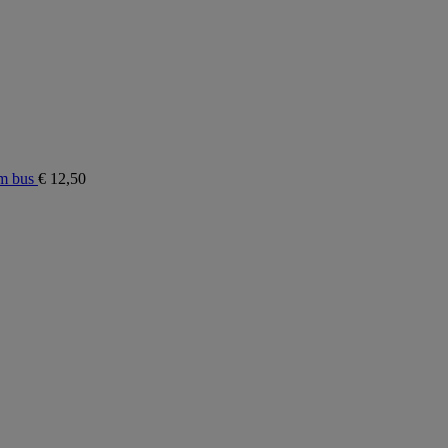
m bus
€
12,50