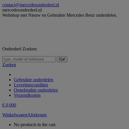
Skip
contact@mercedesonderdeel.nl
to
mercedesonderdeel.nl
content
Webshop met Nieuw en Gebruikte Mercedes Benz onderdelen.
Onderdeel Zoeken:
Zoeken:
Zoeken
Gebruikte onderdelen
Leveringscondities
Ongebruikte onderdelen
Verzendkosten
€
0,00
0
Winkelwagen
Afrekenen
No products in the cart.