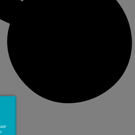
maar
n