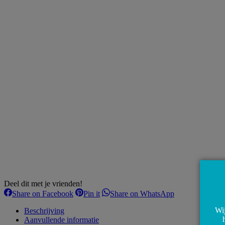
Deel dit met je vrienden!
Share
Share
Share
Share on Facebook
Pin it
Share on WhatsApp
on
on
on
Facebook
Pinterest
WhatsApp
Wij
Beschrijving
Aanvullende informatie