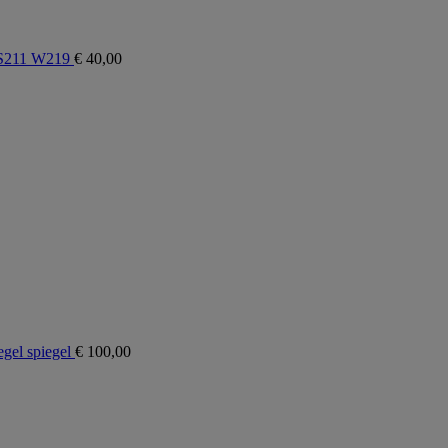
 S211 W219
€
40,00
gel spiegel
€
100,00