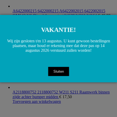
A6422000215 6422000215 A6422002015 6422002015
OM642 VS Diesel thermostaat W639 W211 W164
€
40,00
Toevoegen aan winkelwagen
VAKANTIE!
Wij zijn gesloten t/m 13 augustus. U kunt gewoon bestellingen
plaatsen, maar houd er rekening mee dat deze pas op 14
augustus 2026 verstuurd zullen worden!
Sluiten
A2118800752 2118800752 W211 S211 Raamwerk binnen
zijde achter bumper midden
€
17,50
Toevoegen aan winkelwagen