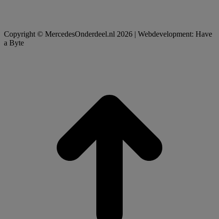
Copyright © MercedesOnderdeel.nl 2026 | Webdevelopment: Have
a Byte
t
T