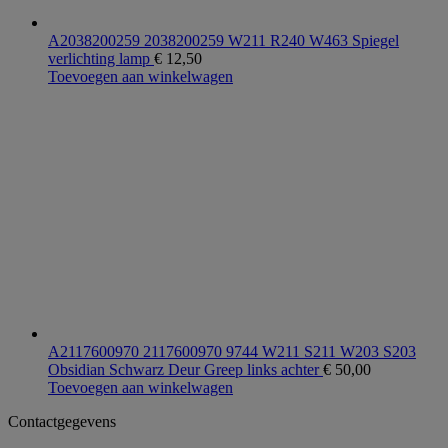
A2038200259 2038200259 W211 R240 W463 Spiegel
verlichting lamp
€
12,50
Toevoegen aan winkelwagen
A2117600970 2117600970 9744 W211 S211 W203 S203
Obsidian Schwarz Deur Greep links achter
€
50,00
Toevoegen aan winkelwagen
Contactgegevens