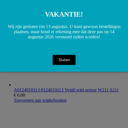
OM651 W211 W221 W164 W251 W212 W221 W639
€
60,00
Toevoegen aan winkelwagen
VAKANTIE!
Wij zijn gesloten t/m 13 augustus. U kunt gewoon bestellingen
plaatsen, maar houd er rekening mee dat deze pas op 14
augustus 2026 verstuurd zullen worden!
Sluiten
A0124010113 0124010113 Ventil wiel sensor W211 S211
€
6,00
Toevoegen aan winkelwagen