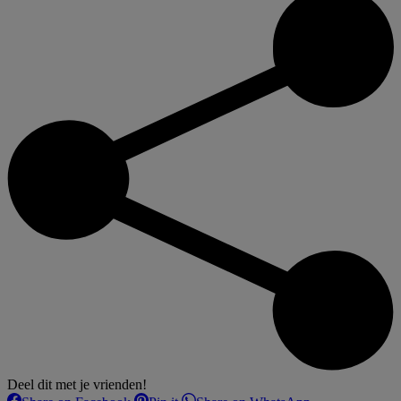
Deel dit met je vrienden!
Share
Share
Share