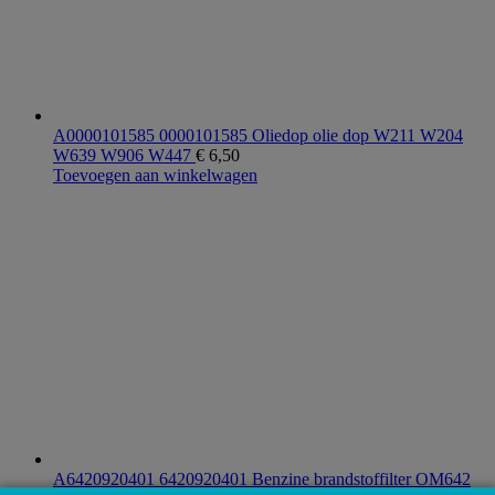
A0000101585 0000101585 Oliedop olie dop W211 W204
W639 W906 W447
€
6,50
Toevoegen aan winkelwagen
A6420920401 6420920401 Benzine brandstoffilter OM642