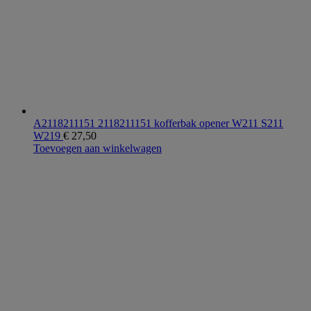
A2118211151 2118211151 kofferbak opener W211 S211
W219
€
27,50
Toevoegen aan winkelwagen