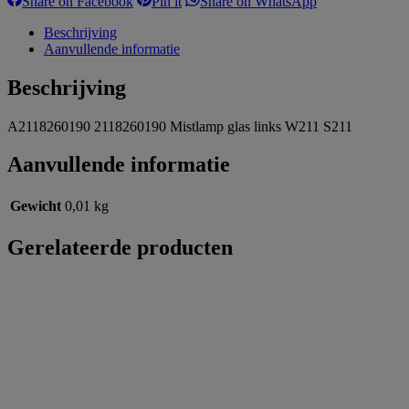
Share on Facebook
Pin it
Share on WhatsApp
on
on
on
Facebook
Pinterest
WhatsApp
Beschrijving
Aanvullende informatie
Beschrijving
A2118260190 2118260190 Mistlamp glas links W211 S211
Aanvullende informatie
Gewicht
0,01 kg
Gerelateerde producten