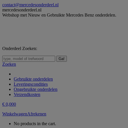
Skip
contact@mercedesonderdeel.nl
to
mercedesonderdeel.nl
content
Webshop met Nieuw en Gebruikte Mercedes Benz onderdelen.
Onderdeel Zoeken:
Zoeken:
Zoeken
Gebruikte onderdelen
Leveringscondities
Ongebruikte onderdelen
Verzendkosten
€
0,00
0
Winkelwagen
Afrekenen
No products in the cart.