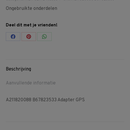
Ongebruikte onderdelen
Deel dit met je vrienden!
Share
Share
Share
on
on
on
Facebook
Pinterest
WhatsApp
Beschrijving
Aanvullende informatie
A211820088 B67823533 Adapter GPS