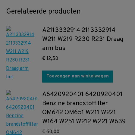
Gerelateerde producten
A2113332914 2113332914
W211 W219 R230 R231 Draag
arm bus
€
12,50
Toevoegen aan winkelwagen
A6420920401 6420920401
Benzine brandstoffilter
OM642 OM651 W211 W221
W164 W251 W212 W221 W639
€
60,00