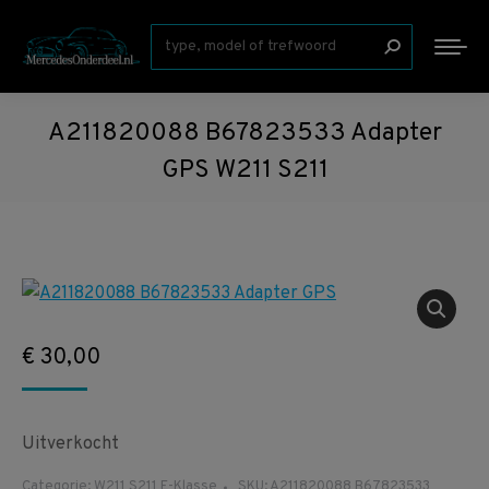
Zoeken:
A211820088 B67823533 Adapter
GPS W211 S211
€
30,00
Uitverkocht
Categorie:
W211 S211 E-Klasse
SKU:
A211820088 B67823533