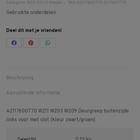
Categorie:
W211 S211 E-klasse
SKU:
A2117600770 2117600770
Gebruikte onderdelen
Deel dit met je vrienden!
Share
Share
Share
on
on
on
Facebook
Pinterest
WhatsApp
Beschrijving
Aanvullende informatie
A2117600770 W211 W203 W209 Deurgreep buitenzijde
links voor met slot (kleur zwart/groen)
Gewicht
0,01 kg