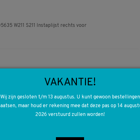
35 W211 S211 Instaplijst rechts voor
VAKANTIE!
A2118200426 2118200426
Wij zijn gesloten t/m 13 augustus. U kunt gewoon bestellingen
W211 S211 Deurmodule
laatsen, maar houd er rekening mee dat deze pas op 14 august
Rechts voor
2026 verstuurd zullen worden!
€
35,00
Toevoegen aan winkelwagen