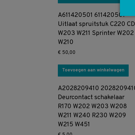
A611420501 611420501
Uitlaat spruitstuk C220 CD
W203 W211 Sprinter W202
W210
€
50,00
Toevoegen aan winkelwagen
A2028209410 202820941
Deurcontact schakelaar
R170 W202 W203 W208
W211 W240 R230 W209
W215 W451