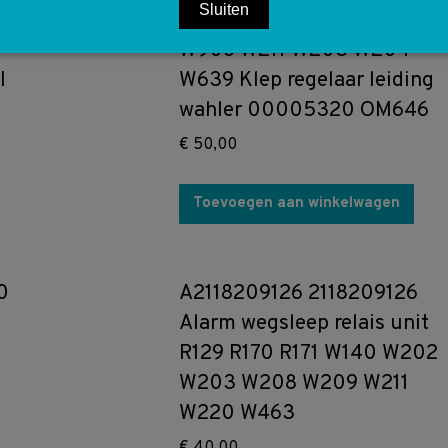
Sluiten
W906 W211 W203 W204
I
W639 Klep regelaar leiding
wahler 00005320 OM646
€
50,00
Toevoegen aan winkelwagen
0
A2118209126 2118209126
Alarm wegsleep relais unit
R129 R170 R171 W140 W202
W203 W208 W209 W211
W220 W463