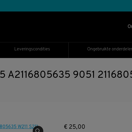
O
Leveringscondities
Ongebruikte onderdele
5 A2116805635 9051 2116805
€
25,00