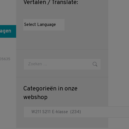
Vertalen / Translate:
wagen
805635
Zoeken:
Categorieën in onze
webshop