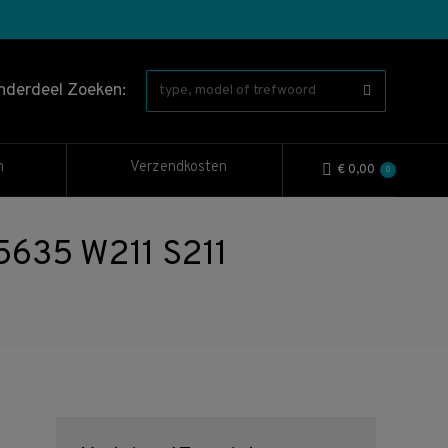
nderdeel Zoeken:
n
Verzendkosten
€
0,00
0
635 W211 S211