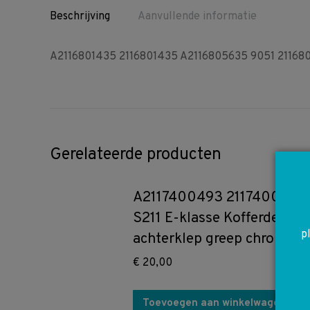
Beschrijving
Aanvullende informatie
A2116801435 2116801435 A2116805635 9051 21168056
Gerelateerde producten
A2117400493 2117400493
S211 E-klasse Kofferdeksel
p
achterklep greep chrome
€
20,00
Toevoegen aan winkelwagen