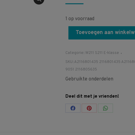
1 op voorraad
Toevoegen aan winkel
Categorie:
W211 S211 E-klasse
SKU:
A2116801435 2116801435 A2116
9051 2116805635
Gebruikte onderdelen
Deel dit met je vrienden!
Share
Share
Share
on
on
on
Facebook
Pinterest
WhatsApp