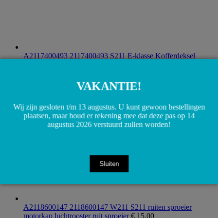
A2117400493 2117400493 S211 E-klasse Kofferdeksel
achterklep greep chrome
€
20,00
Toevoegen aan winkelwagen
VAKANTIE!
Wij zijn gesloten t/m 13 augustus. U kunt gewoon bestellingen
plaatsen, maar houd er rekening mee dat deze pas op 14
augustus 2026 verstuurd zullen worden!
Sluiten
A2118600147 2118600147 W211 S211 ruiten sproeier
motorkap luchtrooster ruit sproeier
€
15,00