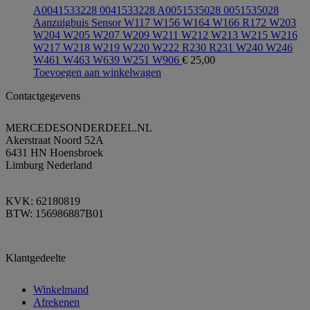
A0041533228 0041533228 A0051535028 0051535028
Aanzuigbuis Sensor W117 W156 W164 W166 R172 W203
W204 W205 W207 W209 W211 W212 W213 W215 W216
W217 W218 W219 W220 W222 R230 R231 W240 W246
W461 W463 W639 W251 W906
€
25,00
Toevoegen aan winkelwagen
Contactgegevens
MERCEDESONDERDEEL.NL
Akerstraat Noord 52A
6431 HN Hoensbroek
Limburg Nederland
KVK: 62180819
BTW: 156986887B01
Klantgedeelte
Winkelmand
Afrekenen