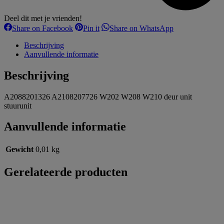
Deel dit met je vrienden!
Share
Share
Share
Share on Facebook
Pin it
Share on WhatsApp
on
on
on
Facebook
Pinterest
WhatsApp
Beschrijving
Aanvullende informatie
Beschrijving
A2088201326 A2108207726 W202 W208 W210 deur unit
stuurunit
Aanvullende informatie
Gewicht
0,01 kg
Gerelateerde producten