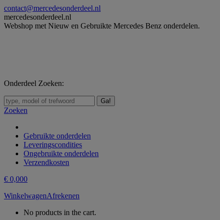
Skip
contact@mercedesonderdeel.nl
to
mercedesonderdeel.nl
content
Webshop met Nieuw en Gebruikte Mercedes Benz onderdelen.
Onderdeel Zoeken:
Zoeken:
Zoeken
Gebruikte onderdelen
Leveringscondities
Ongebruikte onderdelen
Verzendkosten
€
0,00
0
Winkelwagen
Afrekenen
No products in the cart.