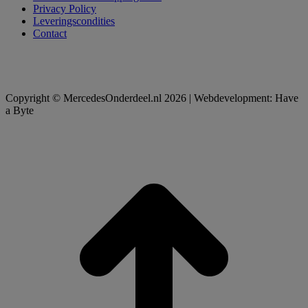
Privacy Policy
Leveringscondities
Contact
Copyright © MercedesOnderdeel.nl 2026 | Webdevelopment: Have
a Byte
t
T