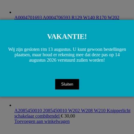
A0004701693 A0004706593 R129 W140 R170 W202
W203 W208 W209 W210 W211 Regeneratie ventil
€
15,00
Toevoegen aan winkelwagen
VAKANTIE!
Wij zijn gesloten t/m 13 augustus. U kunt gewoon bestellingen
plaatsen, maar houd er rekening mee dat deze pas op 14
augustus 2026 verstuurd zullen worden!
Sluiten
A2085450010 2085450010 W202 W208 W210 Knipperlicht
schakelaar combihendel
€
30,00
Toevoegen aan winkelwagen