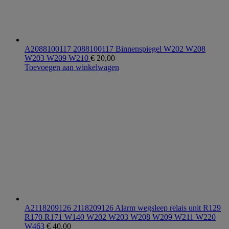
A2088100117 2088100117 Binnenspiegel W202 W208
W203 W209 W210
€
20,00
Toevoegen aan winkelwagen
A2118209126 2118209126 Alarm wegsleep relais unit R129
R170 R171 W140 W202 W203 W208 W209 W211 W220
W463
€
40,00