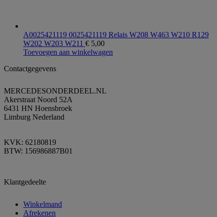
A0025421119 0025421119 Relais W208 W463 W210 R129
W202 W203 W211
€
5,00
Toevoegen aan winkelwagen
Contactgegevens
MERCEDESONDERDEEL.NL
Akerstraat Noord 52A
6431 HN Hoensbroek
Limburg Nederland
KVK: 62180819
BTW: 156986887B01
Klantgedeelte
Winkelmand
Afrekenen