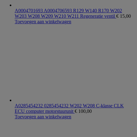
A0004701693 A0004706593 R129 W140 R170 W202
W203 W208 W209 W210 W211 Regeneratie ventil
€
15,00
Toevoegen aan winkelwagen
A0285454232 0285454232 W202 W208 C-klasse CLK
ECU computer motorstuurunit
€
100,00
Toevoegen aan winkelwagen