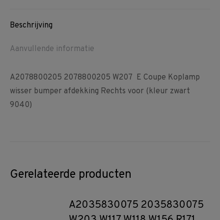
Facebook
Pinterest
WhatsApp
Beschrijving
Aanvullende informatie
A2078800205 2078800205 W207 E Coupe Koplamp
wisser bumper afdekking Rechts voor (kleur zwart
9040)
Gerelateerde producten
A2035830075 2035830075
W203 W117 W118 W156 R171