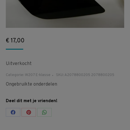
€
17,00
Uitverkocht
Categorie:
W207 E-klasse
SKU:
A2078800205 2078800205
Ongebruikte onderdelen
Deel dit met je vrienden!
Share
Share
Share
on
on
on