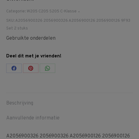
Categorie:
W205 C205 S205 C-Klasse
SKU:
A2056900326 2056900326 A2056900126 2056900126 9F93
Set 2 stuks
Gebruikte onderdelen
Deel dit met je vrienden!
Share
Share
Share
on
on
on
Facebook
Pinterest
WhatsApp
Beschrijving
Aanvullende informatie
A2056900326 2056900326 A2056900126 2056900126