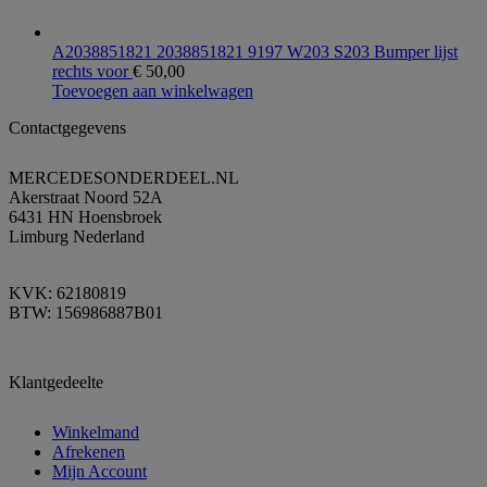
A2038851821 2038851821 9197 W203 S203 Bumper lijst
rechts voor
€
50,00
Toevoegen aan winkelwagen
Contactgegevens
MERCEDESONDERDEEL.NL
Akerstraat Noord 52A
6431 HN Hoensbroek
Limburg Nederland
KVK: 62180819
BTW: 156986887B01
Klantgedeelte
Winkelmand
Afrekenen
Mijn Account