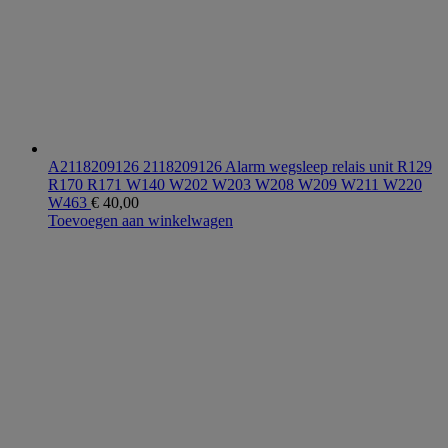
A2118209126 2118209126 Alarm wegsleep relais unit R129
R170 R171 W140 W202 W203 W208 W209 W211 W220
W463
€
40,00
Toevoegen aan winkelwagen