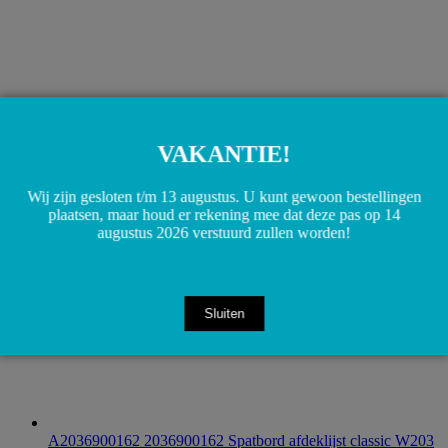
A2038203042 2038203042 Raammotor rechts achter W203
S203
€
45,00
VAKANTIE!
Toevoegen aan winkelwagen
Wij zijn gesloten t/m 13 augustus. U kunt gewoon bestellingen
plaatsen, maar houd er rekening mee dat deze pas op 14
augustus 2026 verstuurd zullen worden!
Sluiten
A2036900162 2036900162 Spatbord afdeklijst classic W203