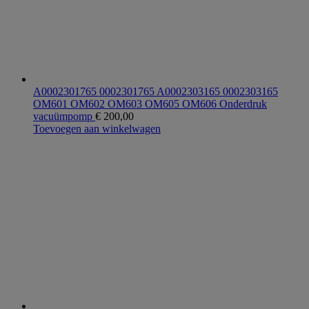
A0002301765 0002301765 A0002303165 0002303165
OM601 OM602 OM603 OM605 OM606 Onderdruk
vacuümpomp
€
200,00
Toevoegen aan winkelwagen