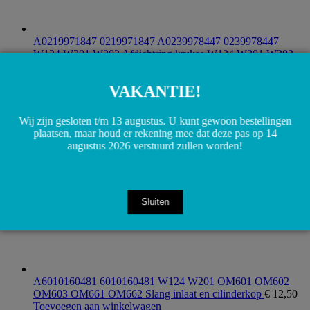
A0219971847 0219971847 A0239978447 0239978447
W124 W201 W202 Afdichtring krukas W124 W201 W202
OM601 OM602 OM603 OM605 OM606 OM611 OM612
€
12,50
VAKANTIE!
Toevoegen aan winkelwagen
Wij zijn gesloten t/m 13 augustus. U kunt gewoon bestellingen
plaatsen, maar houd er rekening mee dat deze pas op 14
augustus 2026 verstuurd zullen worden!
Sluiten
A6010160481 6010160481 W124 W201 OM601 OM602
OM603 OM661 OM662 Slang inlaat en cilinderkop
€
12,50
Toevoegen aan winkelwagen