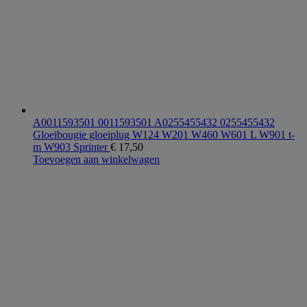
A0011593501 0011593501 A0255455432 0255455432
Gloeibougie gloeiplug W124 W201 W460 W601 L W901 t-
m W903 Sprinter
€
17,50
Toevoegen aan winkelwagen