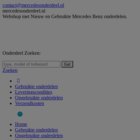
Skip
contact@mercedesonderdeel.nl
to
mercedesonderdeel.nl
content
Webshop met Nieuw en Gebruikte Mercedes Benz onderdelen.
Onderdeel Zoeken:
Zoeken:
Zoeken
Gebruikte onderdelen
Leveringscondities
Ongebruikte onderdelen
Verzendkosten
€
0,00
0
Home
Gebruikte onderdelen
Ongebruikte onderdelen