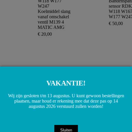
W118 W177
Bandenspan
W247
sensor RDK
Koelmiddel slang
W118 W16
vanaf omschakel
W177 W24
ventil M139 4
€
50,00
MATIC AMG
€
20,00
Toevoege
aan
winkelwa
Toevoegen
aan
winkelwagen
A6540704101
A24735217
6540704101 OM654
247352170
VAKANTIE!
Brandstofdrukleiding
W118 W17
leiding W177 W247
W247 Rubb
Wij zijn gesloten t/m 13 augustus. U kunt gewoon bestellingen
W118 W213 W257
spoorstangl
plaatsen, maar houd er rekening mee dat deze pas op 14
W253
links of rech
augustus 2026 verstuurd zullen worden!
€
25,00
€
7,50
Toevoegen aan
Toevoege
winkelwagen
aan
Sluiten