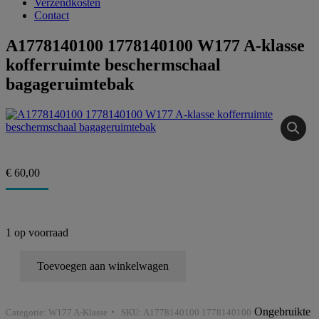
Verzendkosten
Contact
A1778140100 1778140100 W177 A-klasse
kofferruimte beschermschaal
bagageruimtebak
€
60,00
1 op voorraad
A1778140100
Toevoegen aan winkelwagen
1778140100
W177
A-
klasse
Ongebruikte
Categorie:
W177 A-Klasse
SKU:
A1778140100 1778140100