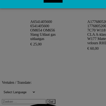
winkelwa
A6541405600
A17768052
6541405600
177680520
OM654 OM656
7C70 W118
Slang Uitlaat gas
CLA A-klas
uitlaatgas
W177 Matte
velours RH
€
25,00
€
60,00
Toevoegen
aan
Toevoege
winkelwagen
aan
winkelwa
Vertalen / Translate:
Zoeken: