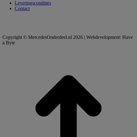
Leveringscondities
Contact
Copyright © MercedesOnderdeel.nl 2026 | Webdevelopment: Have
a Byte
t
T