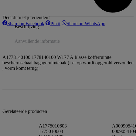
Deel dit met je vrienden!
Share
Share
Share
Share on Facebook
Pin it
Share on WhatsApp
Beschrijving
on
on
on
Facebook
Pinterest
WhatsApp
Aanvullende informatie
A1778140100 1778140100 W177 A-klasse kofferruimte
beschermschaal bagageruimtebak (Let op wordt opgerold verzonden
, vorm komt terug)
Gerelateerde producten
A1775010603
A00090541
1775010603
000905410