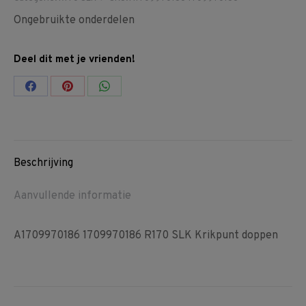
Ongebruikte onderdelen
Deel dit met je vrienden!
Share
Share
Share
on
on
on
Facebook
Pinterest
WhatsApp
Beschrijving
Aanvullende informatie
A1709970186 1709970186 R170 SLK Krikpunt doppen