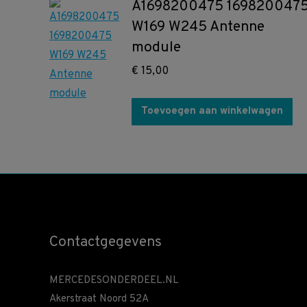
A1698200475 169820047
W169 W245 Antenne
module
€
15,00
Toevoegen aan winkelwagen
Contactgegevens
MERCEDESONDERDEEL.NL
Akerstraat Noord 52A