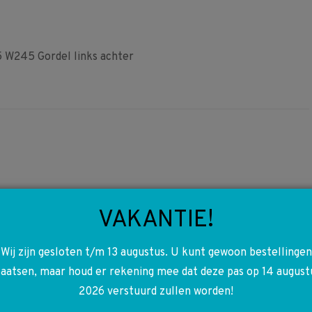
W245 Gordel links achter
9
A1698200240 1698200240
VAKANTIE!
Ruitenwisser arm voor
rechts W169 W245
Wij zijn gesloten t/m 13 augustus. U kunt gewoon bestellingen
€
10,00
laatsen, maar houd er rekening mee dat deze pas op 14 august
2026 verstuurd zullen worden!
Toevoegen aan winkelwagen