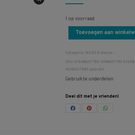
1 op voorraad
Toevoegen aan winkel
Categorie:
W245 B-klasse
SKU:
A1698601785 1698601785 A169
1698607985 gebruikt
Gebruikte onderdelen
Deel dit met je vrienden!
Share
Share
Share
on
on
on
Facebook
Pinterest
WhatsApp