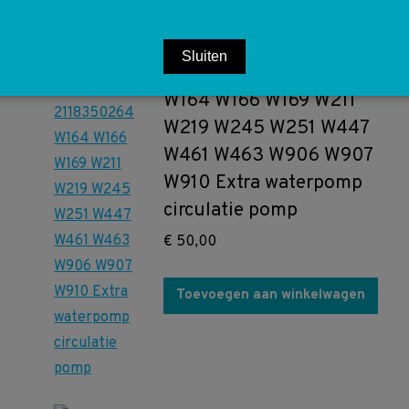
Sluiten
A2118350264 2118350264
W164 W166 W169 W211
W219 W245 W251 W447
W461 W463 W906 W907
W910 Extra waterpomp
circulatie pomp
€
50,00
Toevoegen aan winkelwagen