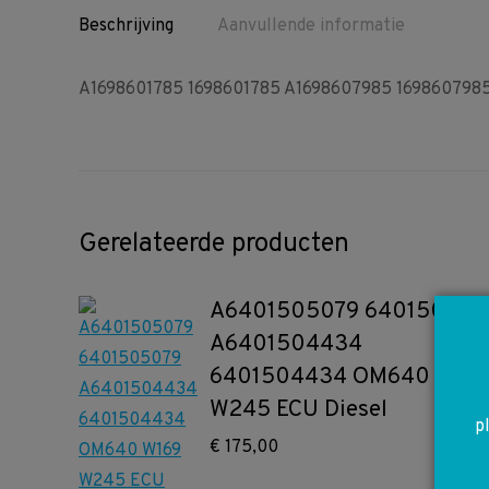
Beschrijving
Aanvullende informatie
A1698601785 1698601785 A1698607985 1698607985 
Gerelateerde producten
A6401505079 640150507
A6401504434
6401504434 OM640 W169
W245 ECU Diesel
p
€
175,00