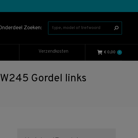
Onderdeel Zoeken:
Verzendkosten
€
0,00
0
W245 Gordel links