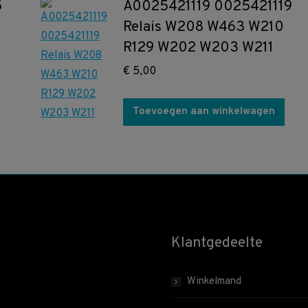
5
A0025421119 0025421119
Relais W208 W463 W210
R129 W202 W203 W211
€
5,00
Toevoegen aan winkelwagen
Klantgedeelte
Winkelmand