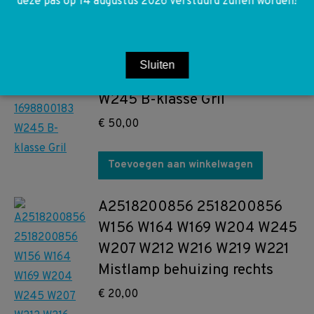
deze pas op 14 augustus 2026 verstuurd zullen worden!
Toevoegen aan winkelwagen
Sluiten
A1698800183 1698800183
W245 B-klasse Gril
€
50,00
Toevoegen aan winkelwagen
A2518200856 2518200856
W156 W164 W169 W204 W245
W207 W212 W216 W219 W221
Mistlamp behuizing rechts
€
20,00