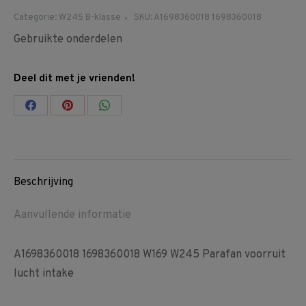
Categorie:
W245 B-klasse
SKU:
A1698360018 1698360018
Gebruikte onderdelen
Deel dit met je vrienden!
Share
Share
Share
on
on
on
Facebook
Pinterest
WhatsApp
Beschrijving
Aanvullende informatie
A1698360018 1698360018 W169 W245 Parafan voorruit
lucht intake