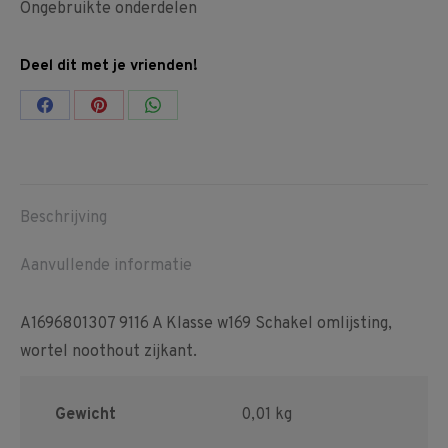
Ongebruikte onderdelen
Deel dit met je vrienden!
Share
Share
Share
on
on
on
Facebook
Pinterest
WhatsApp
Beschrijving
Aanvullende informatie
A1696801307 9116 A Klasse w169 Schakel omlijsting,
wortel noothout zijkant.
Gewicht
0,01 kg