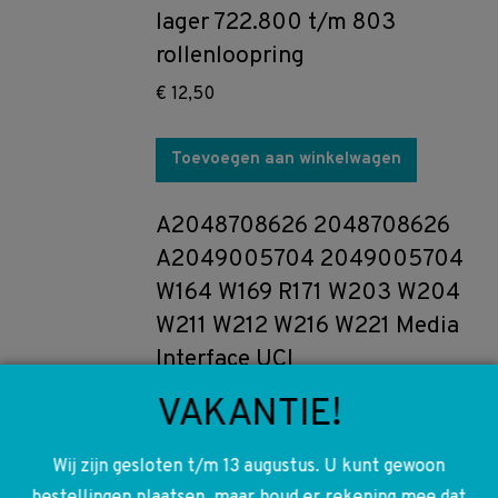
lager 722.800 t/m 803
rollenloopring
€
12,50
Toevoegen aan winkelwagen
A2048708626 2048708626
A2049005704 2049005704
W164 W169 R171 W203 W204
W211 W212 W216 W221 Media
Interface UCI
€
200,00
VAKANTIE!
Toevoegen aan winkelwagen
Wij zijn gesloten t/m 13 augustus. U kunt gewoon
bestellingen plaatsen, maar houd er rekening mee dat