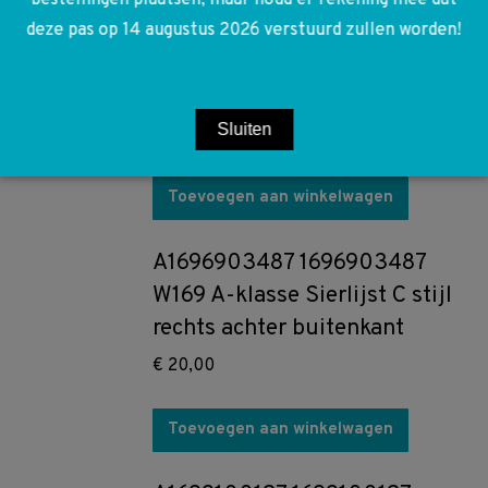
A1699000100 1699000100
deze pas op 14 augustus 2026 verstuurd zullen worden!
W169 W245 Deur Module CV
deurvergrendeling
Sluiten
€
130,00
Toevoegen aan winkelwagen
A1696903487 1696903487
W169 A-klasse Sierlijst C stijl
rechts achter buitenkant
€
20,00
Toevoegen aan winkelwagen