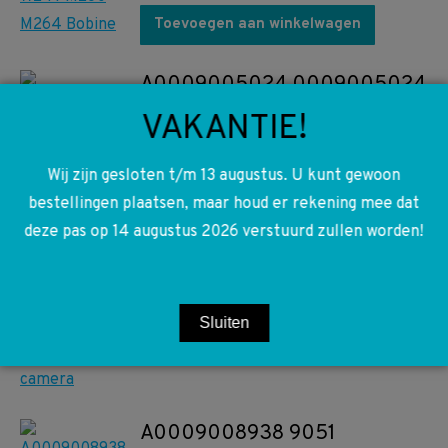
Toevoegen aan winkelwagen
A0009005024 0009005024
W118 W167 W177 W205 W213
VAKANTIE!
W238 W243 W247 W253
W257 W293 W907 W910
Wij zijn gesloten t/m 13 augustus. U kunt gewoon
Achteruitrij camera
bestellingen plaatsen, maar houd er rekening mee dat
deze pas op 14 augustus 2026 verstuurd zullen worden!
€
100,00
Toevoegen aan winkelwagen
Sluiten
A0009008938 9051