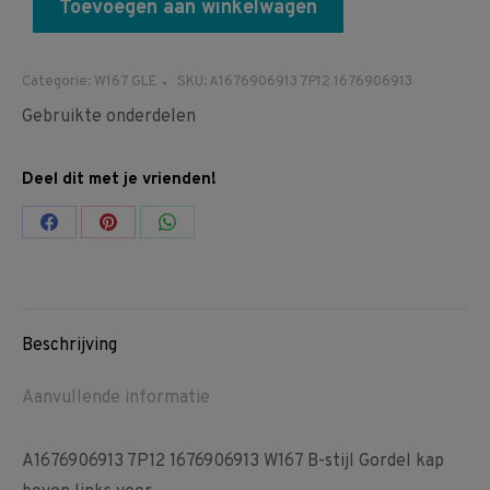
Toevoegen aan winkelwagen
Categorie:
W167 GLE
SKU:
A1676906913 7P12 1676906913
Gebruikte onderdelen
Deel dit met je vrienden!
Share
Share
Share
on
on
on
Facebook
Pinterest
WhatsApp
Beschrijving
Aanvullende informatie
A1676906913 7P12 1676906913 W167 B-stijl Gordel kap