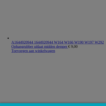
A1644920944 1644920944 W164 W166 W190 W197 W292
Ophangrubber uitlaat midden demper
€
9,00
Toevoegen aan winkelwagen