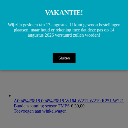
VAKANTIE!
A1644200548 1644200548 W164 ML Remslang achteras
links/rechts
€
15,00
Toevoegen aan winkelwagen
Wij zijn gesloten t/m 13 augustus. U kunt gewoon bestellingen
plaatsen, maar houd er rekening mee dat deze pas op 14
augustus 2026 verstuurd zullen worden!
Sluiten
A0045429818 0045429818 W164 W211 W219 R251 W221
Bandenspanning sensor TMPS
€
30,00
Toevoegen aan winkelwagen