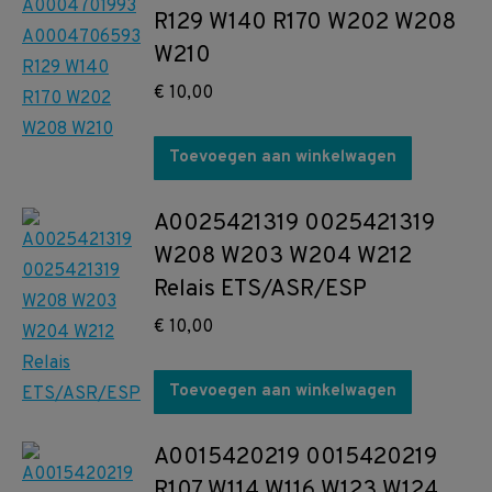
R129 W140 R170 W202 W208
W210
€
10,00
Toevoegen aan winkelwagen
A0025421319 0025421319
W208 W203 W204 W212
Relais ETS/ASR/ESP
€
10,00
Toevoegen aan winkelwagen
A0015420219 0015420219
R107 W114 W116 W123 W124