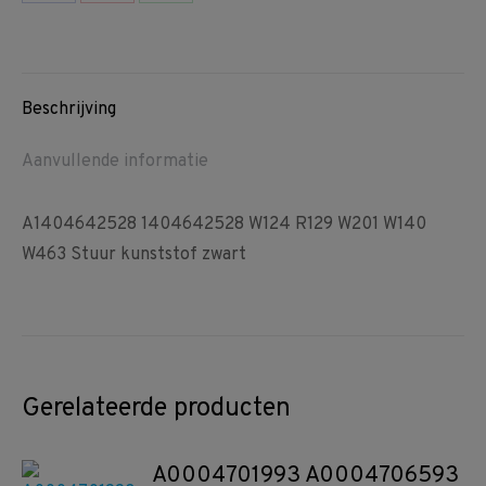
Share
Share
Share
on
on
on
Facebook
Pinterest
WhatsApp
Beschrijving
Aanvullende informatie
A1404642528 1404642528 W124 R129 W201 W140
W463 Stuur kunststof zwart
Gerelateerde producten
A0004701993 A0004706593