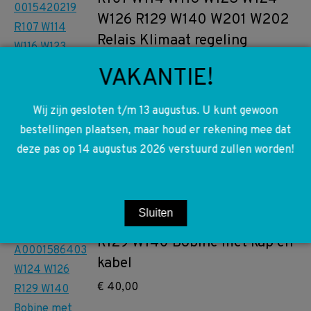
W126 R129 W140 W201 W202
Relais Klimaat regeling
€
15,00
VAKANTIE!
Toevoegen aan winkelwagen
Wij zijn gesloten t/m 13 augustus. U kunt gewoon
bestellingen plaatsen, maar houd er rekening mee dat
deze pas op 14 augustus 2026 verstuurd zullen worden!
A0001585803 0001585803
Sluiten
A0001586403 W124 W126
R129 W140 Bobine met kap en
kabel
€
40,00