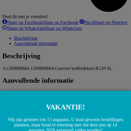
Deel dit met je vrienden!
Share on Facebook
Share on Facebook
Pin it
Share on Pinterest
Share on WhatsApp
Share on WhatsApp
Beschrijving
Aanvullende informatie
Beschrijving
A1299800664 1299800664 Gasveer kofferdeksel R129 SL
Aanvullende informatie
Gewicht
0,01 kg
Gerelateerde producten
VAKANTIE!
Wij zijn gesloten t/m 13 augustus. U kunt gewoon bestellingen
plaatsen, maar houd er rekening mee dat deze pas op 14
A0031538628 0031538628 M112 M113 M119 M155 M120
augustus 2026 verstuurd zullen worden!