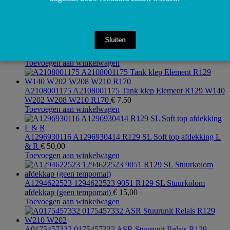
M275 Klopsensor naar carter
€
7,50
Toevoegen aan winkelwagen
Sluiten
A1404700005 1404700005 W124 R129 W140 W168 R170
W202 W210 W220 Tankdop
€
5,00
Toevoegen aan winkelwagen
A2108001175 A2108001175 Tank klep Element R129 W140
W202 W208 W210 R170
€
7,50
Toevoegen aan winkelwagen
A1296930116 A1296930414 R129 SL Soft top afdekking L
& R
€
50,00
Toevoegen aan winkelwagen
A1294622523 1294622523 9051 R129 SL Stuurkolom
afdekkap (geen tempomat)
€
15,00
Toevoegen aan winkelwagen
A0175457332 0175457332 ASR Stuurunit Relais R129