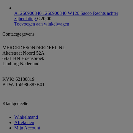
A1266900840 1266900840 W126 Sacco Rechts achter
zijbeplating
€
20,00
Toevoegen aan winkelwagen
Contactgegevens
MERCEDESONDERDEEL.NL
Akerstraat Noord 52A
6431 HN Hoensbroek
Limburg Nederland
KVK: 62180819
BTW: 156986887B01
Klantgedeelte
Winkelmand
Afrekenen
Mijn Account