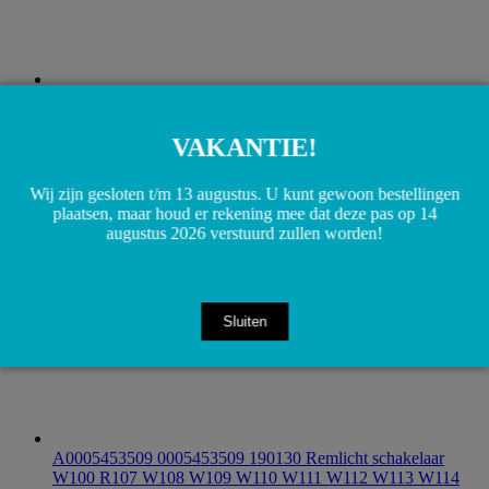
A1158202511 1158202511 A0008212852 0008212852
W114 W115 W123 W126 Kofferbak verlichting schakelaar
houder
€
10,00
VAKANTIE!
Toevoegen aan winkelwagen
Wij zijn gesloten t/m 13 augustus. U kunt gewoon bestellingen
plaatsen, maar houd er rekening mee dat deze pas op 14
augustus 2026 verstuurd zullen worden!
Sluiten
A0005453509 0005453509 190130 Remlicht schakelaar
W100 R107 W108 W109 W110 W111 W112 W113 W114