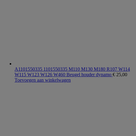
A1101550335 1101550335 M110 M130 M180 R107 W114
W115 W123 W126 W460 Beugel houder dynamo
€
25,00
Toevoegen aan winkelwagen