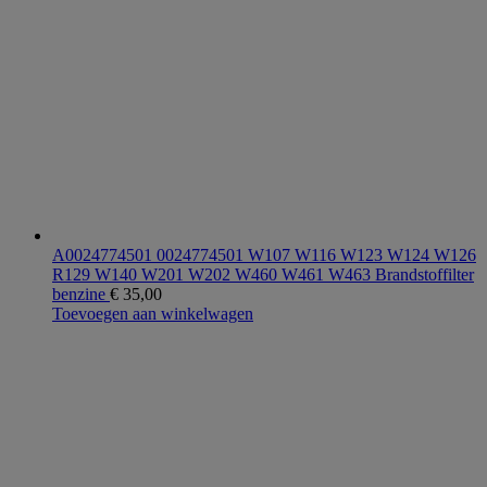
A0024774501 0024774501 W107 W116 W123 W124 W126
R129 W140 W201 W202 W460 W461 W463 Brandstoffilter
benzine
€
35,00
Toevoegen aan winkelwagen