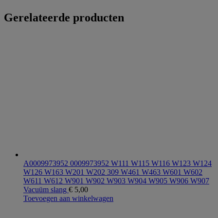
Gerelateerde producten
A0009973952 0009973952 W111 W115 W116 W123 W124
W126 W163 W201 W202 309 W461 W463 W601 W602
W611 W612 W901 W902 W903 W904 W905 W906 W907
Vacuüm slang
€
5,00
Toevoegen aan winkelwagen