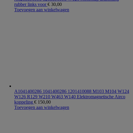
rubber links voor
€
30,00
Toevoegen aan winkelwagen
A1041400286 1041400286 1201410088 M103 M104 W124
W126 R129 W210 W463 W140 Elektromagnetische Airco
koppeling
€
150,00
Toevoegen aan winkelwagen