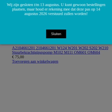
Wij zijn gesloten t/m 13 augustus. U kunt gewoon bestellingen
plaatsen, maar houd er rekening mee dat deze pas op 14
augustus 2026 verstuurd zullen worden!
Sluiten
A2104661201 2104661201 W124 W201 W202 S202 W210
Stuurbekrachtigingspomp M102 M111 OM601 OM604
€
75,00
Toevoegen aan winkelwagen