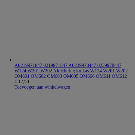
A0219971847 0219971847 A0239978447 0239978447
W124 W201 W202 Afdichtring krukas W124 W201 W202
OM601 OM602 OM603 OM605 OM606 OM611 OM612
€
12,50
Toevoegen aan winkelwagen