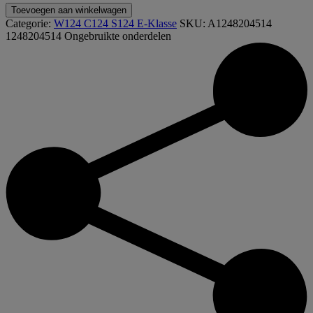
A1248204514
Toevoegen aan winkelwagen
1248204514
Categorie:
W124 C124 S124 E-Klasse
SKU:
A1248204514
W124
1248204514
Ongebruikte onderdelen
W201
Beugel
zitverstelling
airbag
stekker
aantal