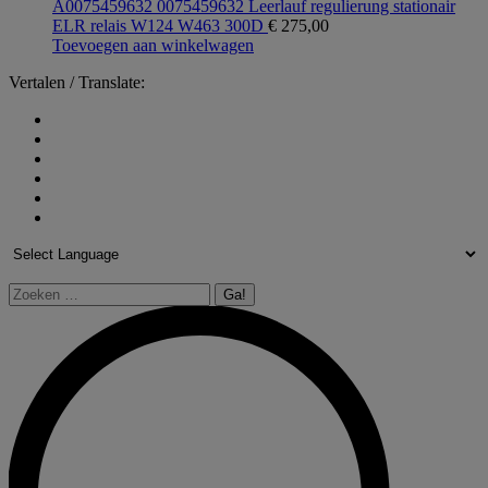
A0075459632 0075459632 Leerlauf regulierung stationair
ELR relais W124 W463 300D
€
275,00
Toevoegen aan winkelwagen
Vertalen / Translate:
Zoeken: