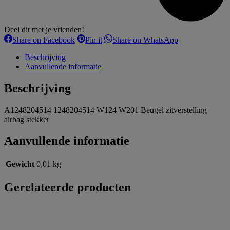
Deel dit met je vrienden!
Share
Share
Share
Share on Facebook
Pin it
Share on WhatsApp
on
on
on
Facebook
Pinterest
WhatsApp
Beschrijving
Aanvullende informatie
Beschrijving
A1248204514 1248204514 W124 W201 Beugel zitverstelling
airbag stekker
Aanvullende informatie
Gewicht
0,01 kg
Gerelateerde producten