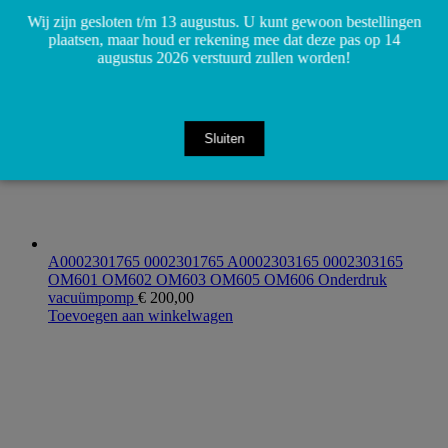
Wij zijn gesloten t/m 13 augustus. U kunt gewoon bestellingen
plaatsen, maar houd er rekening mee dat deze pas op 14
augustus 2026 verstuurd zullen worden!
Sluiten
A0002301765 0002301765 A0002303165 0002303165
OM601 OM602 OM603 OM605 OM606 Onderdruk
vacuümpomp
€
200,00
Toevoegen aan winkelwagen