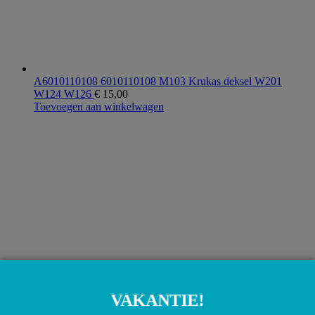
A6010110108 6010110108 M103 Krukas deksel W201
W124 W126
€
15,00
Toevoegen aan winkelwagen
0250201035 3B0 A0011591501 0011591501 Gloeibougie
Bosch OM605 OM606 W124 W202 W210
€
7,50
VAKANTIE!
Toevoegen aan winkelwagen