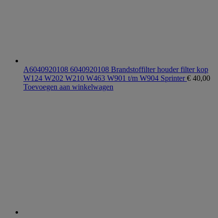
A6040920108 6040920108 Brandstoffilter houder filter kop
W124 W202 W210 W463 W901 t/m W904 Sprinter
€
40,00
Toevoegen aan winkelwagen