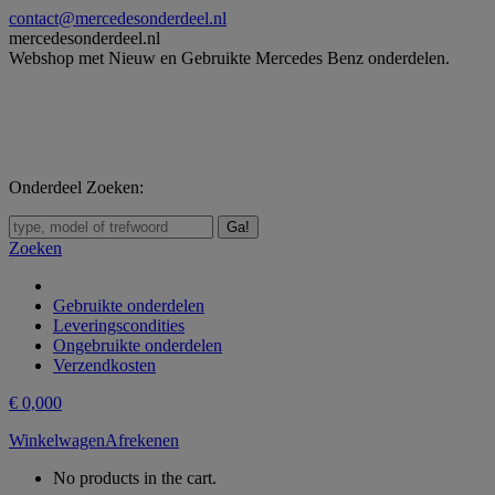
Skip
contact@mercedesonderdeel.nl
to
mercedesonderdeel.nl
content
Webshop met Nieuw en Gebruikte Mercedes Benz onderdelen.
Onderdeel Zoeken:
Zoeken:
Zoeken
Gebruikte onderdelen
Leveringscondities
Ongebruikte onderdelen
Verzendkosten
€
0,00
0
Winkelwagen
Afrekenen
No products in the cart.