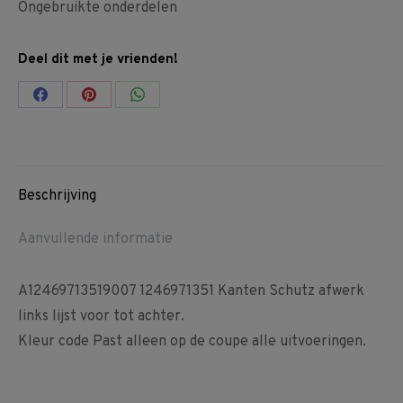
Ongebruikte onderdelen
Deel dit met je vrienden!
Share
Share
Share
on
on
on
Facebook
Pinterest
WhatsApp
Beschrijving
Aanvullende informatie
A12469713519007 1246971351 Kanten Schutz afwerk
links lijst voor tot achter.
Kleur code Past alleen op de coupe alle uitvoeringen.