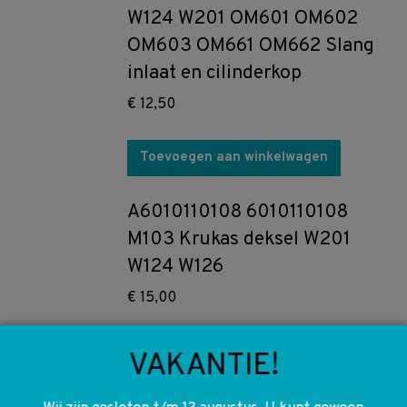
W124 W201 OM601 OM602
OM603 OM661 OM662 Slang
inlaat en cilinderkop
€
12,50
Toevoegen aan winkelwagen
A6010110108 6010110108
M103 Krukas deksel W201
W124 W126
€
15,00
Toevoegen aan winkelwagen
VAKANTIE!
0250201035 3B0