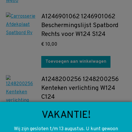
A1246901062 1246901062
Beschermingslijst Spatbord
Rechts voor W124 S124
€
10,00
Toevoegen aan winkelwagen
A1248200256 1248200256
Kenteken verlichting W124
C124
€
10,00
VAKANTIE!
Toevoegen aan winkelwagen
Wij zijn gesloten t/m 13 augustus. U kunt gewoon