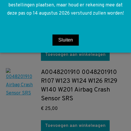
bestellingen plaatsen, maar houd er rekening mee dat
A2012670905 2012670905
deze pas op 14 augustus 2026 verstuurd zullen worden!
W124 W201 Schakel automaat
coulisse
€
35,00
Sluiten
Toevoegen aan winkelwagen
A0048201910 0048201910
R107 W123 W124 W126 R129
W140 W201 Airbag Crash
Sensor SRS
€
25,00
Toevoegen aan winkelwagen