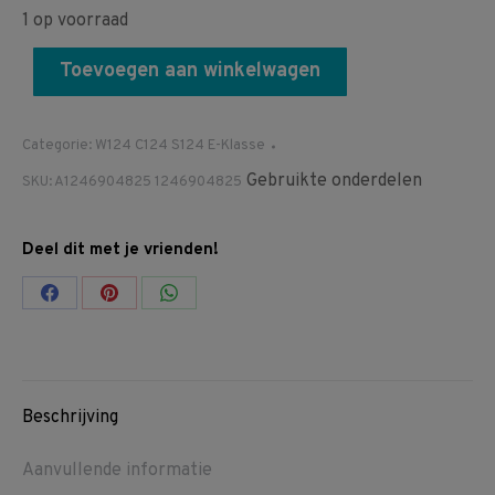
1 op voorraad
Toevoegen aan winkelwagen
Categorie:
W124 C124 S124 E-Klasse
Gebruikte onderdelen
SKU:
A1246904825 1246904825
Deel dit met je vrienden!
Share
Share
Share
on
on
on
Facebook
Pinterest
WhatsApp
Beschrijving
Aanvullende informatie