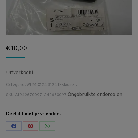
€
10,00
Uitverkocht
Categorie:
W124 C124 S124 E-Klasse
Ongebruikte onderdelen
SKU:
A1242670097 1242670097
Deel dit met je vrienden!
Share
Share
Share