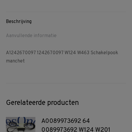
on
on
on
Facebook
Pinterest
WhatsApp
Beschrijving
Aanvullende informatie
A1242670097 1242670097 W124 W463 Schakelpook
manchet
Gerelateerde producten
A0089973692 64
0089973692 W124 W201