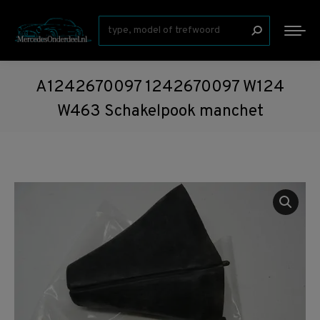
Zoeken:
A1242670097 1242670097 W124
W463 Schakelpook manchet