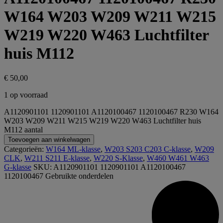
W164 W203 W209 W211 W215
W219 W220 W463 Luchtfilter
huis M112
€
50,00
1 op voorraad
A1120901101 1120901101 A1120100467 1120100467 R230 W164
W203 W209 W211 W215 W219 W220 W463 Luchtfilter huis
M112 aantal
Toevoegen aan winkelwagen
Categorieën:
W164 ML-klasse
,
W203 S203 C203 C-klasse
,
W209
CLK
,
W211 S211 E-klasse
,
W220 S-Klasse
,
W460 W461 W463
G-klasse
SKU:
A1120901101 1120901101 A1120100467
1120100467
Gebruikte onderdelen