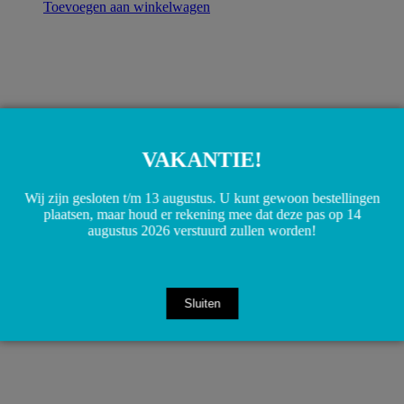
Toevoegen aan winkelwagen
VAKANTIE!
Wij zijn gesloten t/m 13 augustus. U kunt gewoon bestellingen
plaatsen, maar houd er rekening mee dat deze pas op 14
augustus 2026 verstuurd zullen worden!
A0005450527 0005450527 Drukomvormer Turbo W163
W210 W220 W901
€
30,00
Toevoegen aan winkelwagen
Sluiten