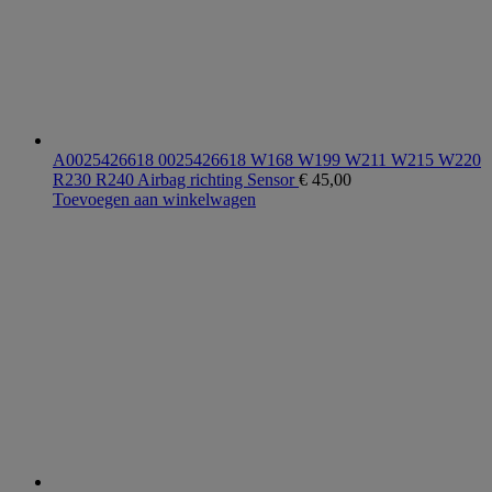
A0025426618 0025426618 W168 W199 W211 W215 W220
R230 R240 Airbag richting Sensor
€
45,00
Toevoegen aan winkelwagen