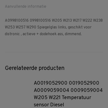
Aanvullende informatie
A0998100516 0998100516 W205 W213 W217 W222 W238
W253 W257 W290 Spiegelglas links, geschikt voor
distronic , actieve + dodehoek ass, dimmend.
Gerelateerde producten
A0019052900 0019052900
A0009059004 0009059004
W205 W221 Temperatuur
sensor Diesel