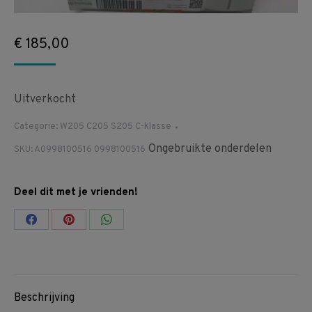
€
185,00
Uitverkocht
Categorie:
W205 C205 S205 C-klasse
Ongebruikte onderdelen
SKU:
A0998100516 0998100516
Deel dit met je vrienden!
Share
Share
Share
on
on
on
Facebook
Pinterest
WhatsApp
Beschrijving