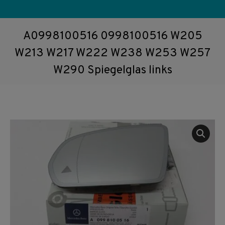
A0998100516 0998100516 W205
W213 W217 W222 W238 W253 W257
W290 Spiegelglas links