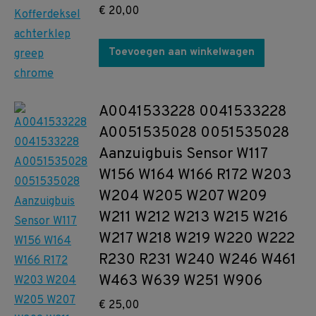
€
20,00
Toevoegen aan winkelwagen
A0041533228 0041533228
A0051535028 0051535028
Aanzuigbuis Sensor W117
W156 W164 W166 R172 W203
W204 W205 W207 W209
W211 W212 W213 W215 W216
W217 W218 W219 W220 W222
R230 R231 W240 W246 W461
W463 W639 W251 W906
€
25,00