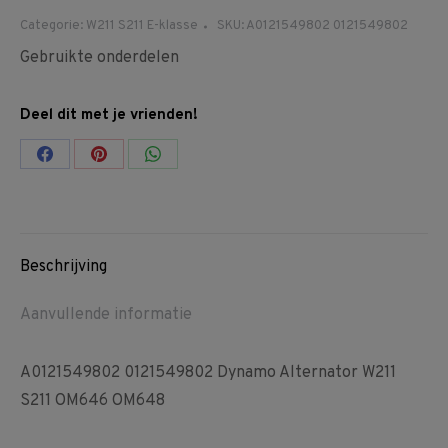
Categorie:
W211 S211 E-klasse
SKU:
A0121549802 0121549802
Gebruikte onderdelen
Deel dit met je vrienden!
Share
Share
Share
on
on
on
Facebook
Pinterest
WhatsApp
Beschrijving
Aanvullende informatie
A0121549802 0121549802 Dynamo Alternator W211
S211 OM646 OM648