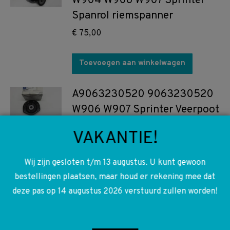
W904 W906 W907 Sprinter
Spanrol riemspanner
€
75,00
Toevoegen aan winkelwagen
A9063230520 9063230520
W906 W907 Sprinter Veerpoot
lager
VAKANTIE!
€
45,00
Wij zijn gesloten t/m 13 augustus. U kunt gewoon
Toevoegen aan winkelwagen
bestellingen plaatsen, maar houd er rekening mee dat
deze pas op 14 augustus 2026 verstuurd zullen worden!
A0008320416 0008320416
W638 W901 W902 W903