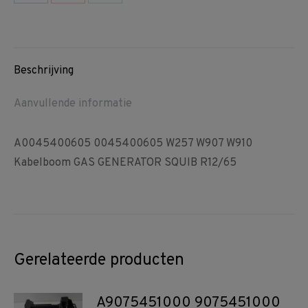
Share
Share
Share
on
on
on
Facebook
Pinterest
WhatsApp
Beschrijving
Aanvullende informatie
A0045400605 0045400605 W257 W907 W910
Kabelboom GAS GENERATOR SQUIB R12/65
Gerelateerde producten
A9075451000 9075451000