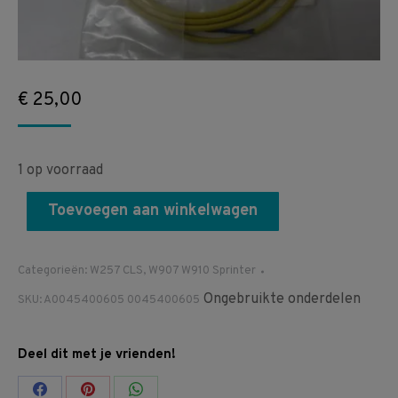
€
25,00
1 op voorraad
Toevoegen aan winkelwagen
Categorieën:
W257 CLS
,
W907 W910 Sprinter
Ongebruikte onderdelen
SKU:
A0045400605 0045400605
Deel dit met je vrienden!