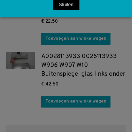
W904 W906 W907
Sluiten
Inlaatluchtleiding
€
22,50
Toevoegen aan winkelwagen
A0028113933 0028113933
W906 W907 W10
Buitenspiegel glas links onder
€
42,50
Toevoegen aan winkelwagen