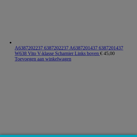
A6387202237 6387202237 A6387201437 6387201437
W638 Vito V-klasse Scharnier Links boven
€
45,00
Toevoegen aan winkelwagen