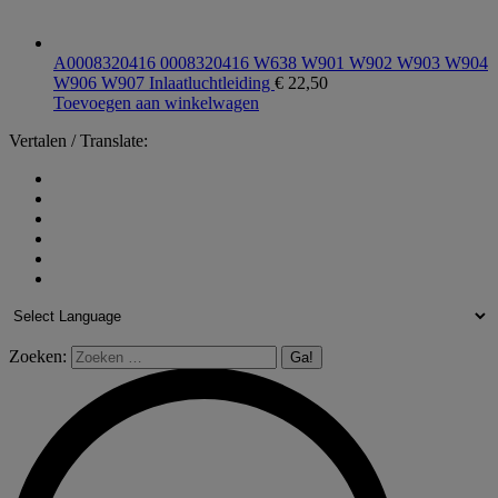
A0008320416 0008320416 W638 W901 W902 W903 W904
W906 W907 Inlaatluchtleiding
€
22,50
Toevoegen aan winkelwagen
Vertalen / Translate:
Zoeken: