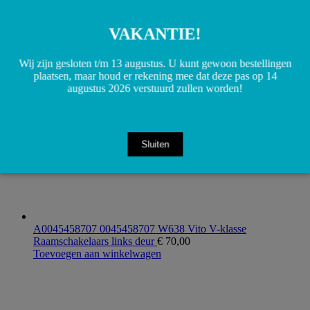
A6386980532 6386980532 W638 Vito Sierlijst rechts achter
€
55,00
VAKANTIE!
Toevoegen aan winkelwagen
Wij zijn gesloten t/m 13 augustus. U kunt gewoon bestellingen
plaatsen, maar houd er rekening mee dat deze pas op 14
augustus 2026 verstuurd zullen worden!
Sluiten
A0045458707 0045458707 W638 Vito V-klasse
Raamschakelaars links deur
€
70,00
Toevoegen aan winkelwagen