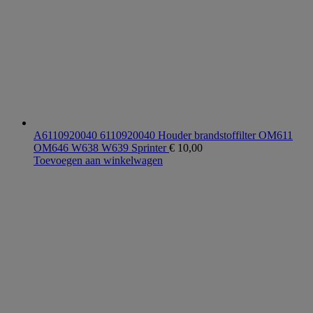
A6110920040 6110920040 Houder brandstoffilter OM611
OM646 W638 W639 Sprinter
€
10,00
Toevoegen aan winkelwagen