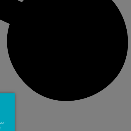
maar
n