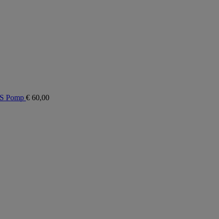
BS Pomp
€
60,00