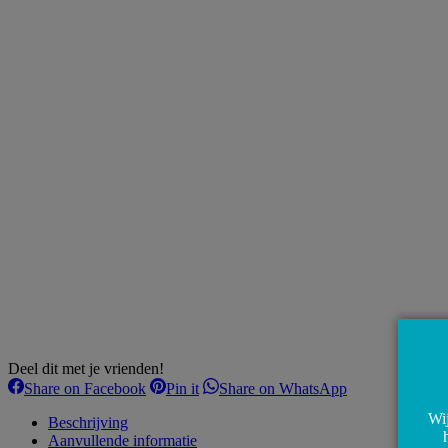
Deel dit met je vrienden!
Share
Share
Share
Share on Facebook
Pin it
Share on WhatsApp
on
on
on
Wij
Facebook
Pinterest
WhatsApp
Beschrijving
Aanvullende informatie