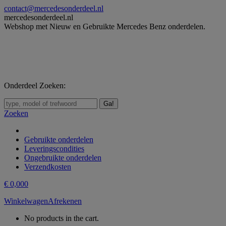
Skip
contact@mercedesonderdeel.nl
to
mercedesonderdeel.nl
content
Webshop met Nieuw en Gebruikte Mercedes Benz onderdelen.
Onderdeel Zoeken:
Zoeken:
Zoeken
Gebruikte onderdelen
Leveringscondities
Ongebruikte onderdelen
Verzendkosten
€
0,00
0
Winkelwagen
Afrekenen
No products in the cart.