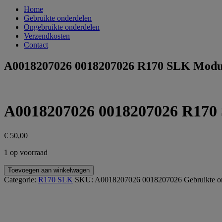
Home
Gebruikte onderdelen
Ongebruikte onderdelen
Verzendkosten
Contact
A0018207026 0018207026 R170 SLK Modu
A0018207026 0018207026 R170
€
50,00
1 op voorraad
A0018207026
Toevoegen aan winkelwagen
0018207026
Categorie:
R170 SLK
SKU:
A0018207026 0018207026
Gebruikte o
R170
SLK
Module
Alarm