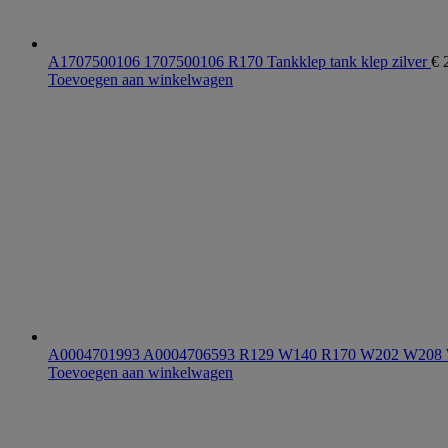
A1707500106 1707500106 R170 Tankklep tank klep zilver
€
2
Toevoegen aan winkelwagen
A0004701993 A0004706593 R129 W140 R170 W202 W208
Toevoegen aan winkelwagen