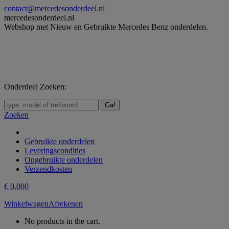
Skip
contact@mercedesonderdeel.nl
to
mercedesonderdeel.nl
content
Webshop met Nieuw en Gebruikte Mercedes Benz onderdelen.
Onderdeel Zoeken:
Zoeken:
Zoeken
Gebruikte onderdelen
Leveringscondities
Ongebruikte onderdelen
Verzendkosten
€
0,00
0
Winkelwagen
Afrekenen
No products in the cart.