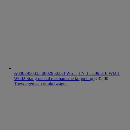
A0002950333 0002950333 W611 TN T1 309 310 W601
W602 Stang pedaal mechanisme koppeling
€
35,00
Toevoegen aan winkelwagen