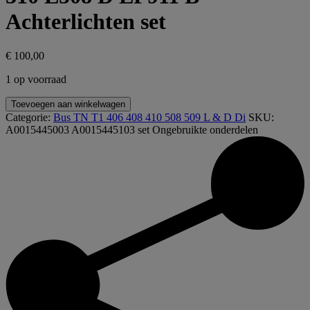
Achterlichten set
€
100,00
1 op voorraad
A0015445003
Toevoegen aan winkelwagen
0015445003
Categorie:
Bus TN T1 406 408 410 508 509 L & D Di
SKU:
A0015445103
A0015445003 A0015445103 set
Ongebruikte onderdelen
0015445103
309
310
L508
D
LF911
B
Achterlichten
set
aantal