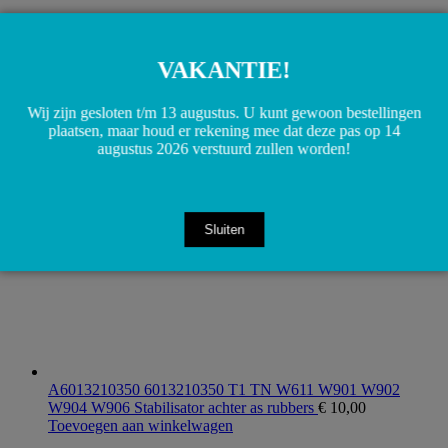
VAKANTIE!
A0028266990 0028266990 TN Serie T1 W601 Koplampglas
links/rechts
€
50,00
Wij zijn gesloten t/m 13 augustus. U kunt gewoon bestellingen
Toevoegen aan winkelwagen
plaatsen, maar houd er rekening mee dat deze pas op 14
augustus 2026 verstuurd zullen worden!
Sluiten
A6013210350 6013210350 T1 TN W611 W901 W902
W904 W906 Stabilisator achter as rubbers
€
10,00
Toevoegen aan winkelwagen