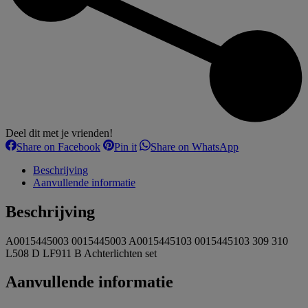
Deel dit met je vrienden!
Share
Share
Share
Share on Facebook
Pin it
Share on WhatsApp
on
on
on
Facebook
Pinterest
WhatsApp
Beschrijving
Aanvullende informatie
Beschrijving
A0015445003 0015445003 A0015445103 0015445103 309 310
L508 D LF911 B Achterlichten set
Aanvullende informatie