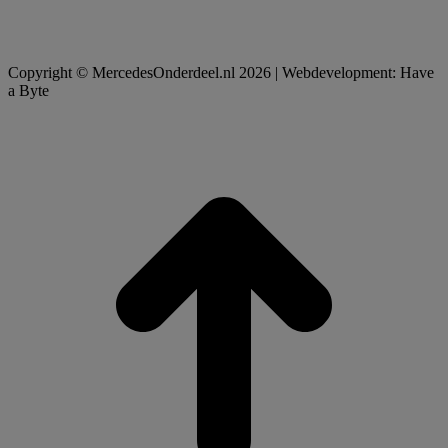
Copyright © MercedesOnderdeel.nl 2026 | Webdevelopment: Have
a Byte
t
T