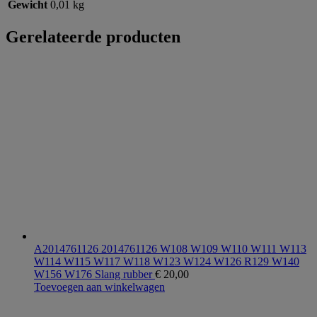
Gewicht
0,01 kg
Gerelateerde producten
A2014761126 2014761126 W108 W109 W110 W111 W113
W114 W115 W117 W118 W123 W124 W126 R129 W140
W156 W176 Slang rubber
€
20,00
Toevoegen aan winkelwagen