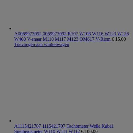
A0069973092 0069973092 R107 W108 W116 W123 W126
W460 V-snaar M110 M117 M123 OM617 V-Riem
€
15,00
Toevoegen aan winkelwagen
A1115421707 1115421707 Tachometer Welle Kabel
Snelheidsmeter W110 W111 W112
€
100,00