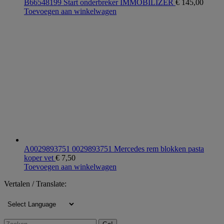
B66548199 Start onderbreker IMMOBILIZER
€
145,00
Toevoegen aan winkelwagen
A0029893751 0029893751 Mercedes rem blokken pasta
koper vet
€
7,50
Toevoegen aan winkelwagen
Vertalen / Translate:
Zoeken: