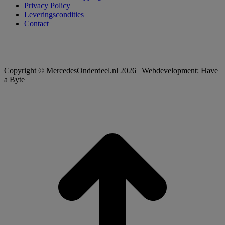
Privacy Policy
Leveringscondities
Contact
Copyright © MercedesOnderdeel.nl 2026 | Webdevelopment: Have
a Byte
t
T