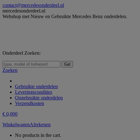
Skip
contact@mercedesonderdeel.nl
to
mercedesonderdeel.nl
content
Webshop met Nieuw en Gebruikte Mercedes Benz onderdelen.
Onderdeel Zoeken:
Zoeken:
Zoeken
Gebruikte onderdelen
Leveringscondities
Ongebruikte onderdelen
Verzendkosten
€
0,00
0
Winkelwagen
Afrekenen
No products in the cart.