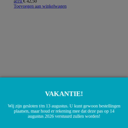
accu
€
42,50
Toevoegen aan winkelwagen
Q4319618 Losbreek beveiliging veiligheidskoppeling 301600
Ø28 - Ø40mm safetyquard
€
20,00
VAKANTIE!
Toevoegen aan winkelwagen
Wij zijn gesloten t/m 13 augustus. U kunt gewoon bestellingen
plaatsen, maar houd er rekening mee dat deze pas op 14
augustus 2026 verstuurd zullen worden!