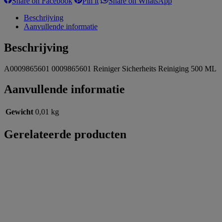
Share on Facebook
Pin it
Share on WhatsApp
on
on
on
Facebook
Pinterest
WhatsApp
Beschrijving
Aanvullende informatie
Beschrijving
A0009865601 0009865601 Reiniger Sicherheits Reiniging 500 ML
Aanvullende informatie
Gewicht
0,01 kg
Gerelateerde producten