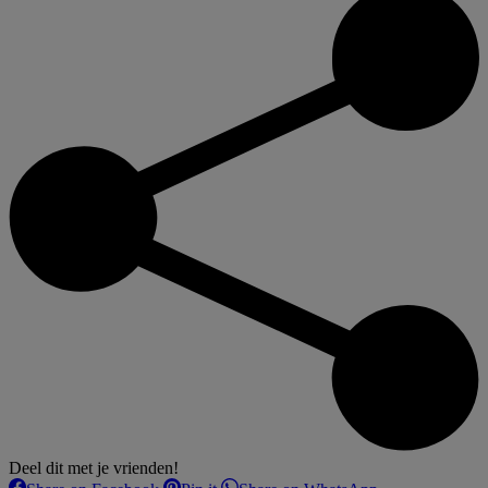
Deel dit met je vrienden!
Share
Share
Share